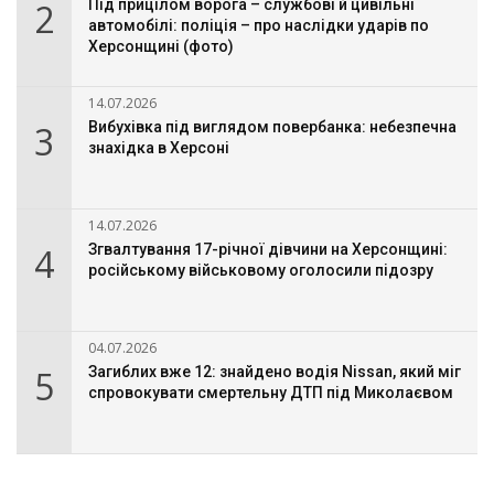
2
Під прицілом ворога – службові й цивільні
автомобілі: поліція – про наслідки ударів по
Херсонщині (фото)
14.07.2026
3
Вибухівка під виглядом повербанка: небезпечна
знахідка в Херсоні
14.07.2026
4
Згвалтування 17-річної дівчини на Херсонщині:
російському військовому оголосили підозру
04.07.2026
5
Загиблих вже 12: знайдено водія Nissan, який міг
спровокувати смертельну ДТП під Миколаєвом