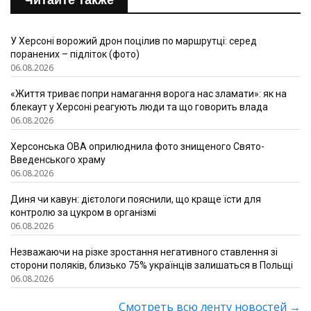
Читайте также
У Херсоні ворожий дрон поцілив по маршрутці: серед
поранених – підліток (фото)
06.08.2026
«Життя триває попри намагання ворога нас зламати»: як на
блекаут у Херсоні реагують люди та що говорить влада
06.08.2026
Херсонська ОВА оприлюднила фото знищеного Свято-
Введенського храму
06.08.2026
Диня чи кавун: дієтологи пояснили, що краще їсти для
контролю за цукром в організмі
06.08.2026
Незважаючи на різке зростання негативного ставлення зі
сторони поляків, близько 75% українців залишаться в Польщі
06.08.2026
Смотреть всю ленту новостей
→