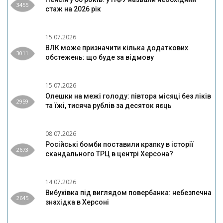
3455
стаж на 2026 рік
15.07.2026
ВЛК може призначити кілька додаткових
3011
обстежень: що буде за відмову
15.07.2026
Олешки на межі голоду: півтора місяці без ліків
2959
та їжі, тисяча рублів за десяток яєць
08.07.2026
Російські бомби поставили крапку в історії
2673
скандального ТРЦ в центрі Херсона?
14.07.2026
Вибухівка під виглядом повербанка: небезпечна
2645
знахідка в Херсоні