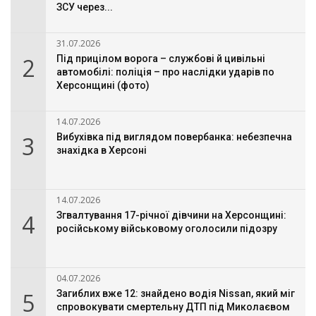
ЗСУ через...
31.07.2026
2
Під прицілом ворога – службові й цивільні
автомобілі: поліція – про наслідки ударів по
Херсонщині (фото)
14.07.2026
3
Вибухівка під виглядом повербанка: небезпечна
знахідка в Херсоні
14.07.2026
4
Згвалтування 17-річної дівчини на Херсонщині:
російському військовому оголосили підозру
04.07.2026
5
Загиблих вже 12: знайдено водія Nissan, який міг
спровокувати смертельну ДТП під Миколаєвом