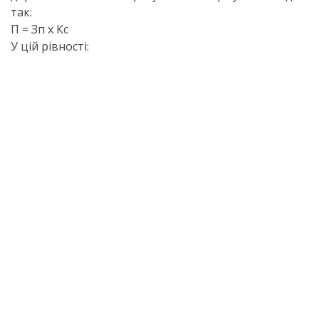
так:
П = Зп х Кс
У цій рівності: