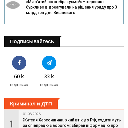
«Ми п’ятий рік жебракуємо!» – херсонці
2746
бурхливо відреагували на рішення уряду про 3
млрд грн для Вишневого
Подписывайтесь
60 k
33 k
подписок
подписок
Криминал и ДТП
01.08.2026
1
Жителя Херсонщини, який втік до РФ, судитимуть
за співпрацю з ворогом: збирав інформацію про