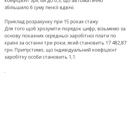
коефіцієнт зріс би до 0,3, що автоматично
збільшило б суму пенсії вдвічі.
Приклад розрахунку при 15 роках стажу
Для того щоб зрозуміти порядок цифр, візьмемо за
основу показник середньої заробітної плати по
країні за останні три роки, який становить 17 482,87
грн. Припустимо, що індивідуальний коефіцієнт
заробітку особи становить 1,1.
.