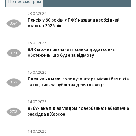
По просмотрам
(активная вкладка)
23.07.2026
Пенсія у 60 років: у ПФУ назвали необхідний
3594
стаж на 2026 рік
15.07.2026
ВЛК може призначити кілька додаткових
3141
обстежень: що буде за відмову
15.07.2026
Олешки на межі голоду: півтора місяці без ліків
3093
та їжі, тисяча рублів за десяток яєць
14.07.2026
Вибухівка під виглядом повербанка: небезпечна
2778
знахідка в Херсоні
14.07.2026