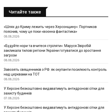
Читайте также
«Шлях до Криму лежить через Херсонщину»: Портников
пояснив, чому це поки «воєнна фантастика»
08.08.2026
«Будуйте нори та вчитеся стріляти»: Маруся Звіробій
закликала тилові регіони України готуватися до зростання
загрози
08.08.2026
Завозять священників з РФ: як окупанти посилюють контроль
над церквами на ТОТ
08.08.2026
У Херсоні безкоштовно видаватимуть антидронові сітки для
захисту будинків
07.08.2026
У Херсоні безкоштовно видаватимуть антидронові сітки для