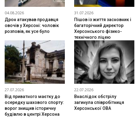
04.08.2026
31.07.2026
Дрон атакував продавця
Пішов із життя засновник і
овочів у Херсоні: чоловік
багаторічний директор
розповів, як усе було
Херсонського фізико-
технічного ліцею
27.07.2026
22.07.2026
Від приватного маєтку до
Внаслідок обстрілу
осередку шахового спорту:
загинула співробітниця
ворог знищив історичну
Херсонської ОВА
будівлю в центрі Херсона