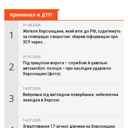
Криминал и ДТП
01.08.2026
1
Жителя Херсонщини, який втік до РФ, судитимуть
за співпрацю з ворогом: збирав інформацію про
ЗСУ через...
31.07.2026
2
Під прицілом ворога – службові й цивільні
автомобілі: поліція – про наслідки ударів по
Херсонщині (фото)
14.07.2026
3
Вибухівка під виглядом повербанка: небезпечна
знахідка в Херсоні
14.07.2026
Згвалтування 17-річної дівчини на Херсонщині: