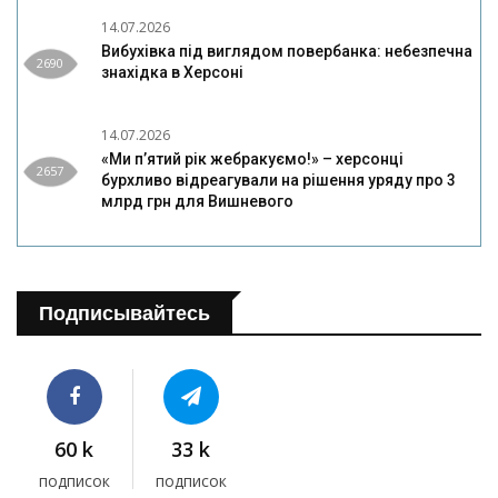
14.07.2026
Вибухівка під виглядом повербанка: небезпечна
2690
знахідка в Херсоні
14.07.2026
«Ми п’ятий рік жебракуємо!» – херсонці
2657
бурхливо відреагували на рішення уряду про 3
млрд грн для Вишневого
Подписывайтесь
60 k
33 k
подписок
подписок