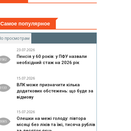
Самое популярное
По просмотрам
(активная вкладка)
23.07.2026
Пенсія у 60 років: у ПФУ назвали
3582
необхідний стаж на 2026 рік
15.07.2026
ВЛК може призначити кілька
3133
додаткових обстежень: що буде за
відмову
15.07.2026
Олешки на межі голоду: півтора
3085
місяці без ліків та їжі, тисяча рублів
за десяток яєць