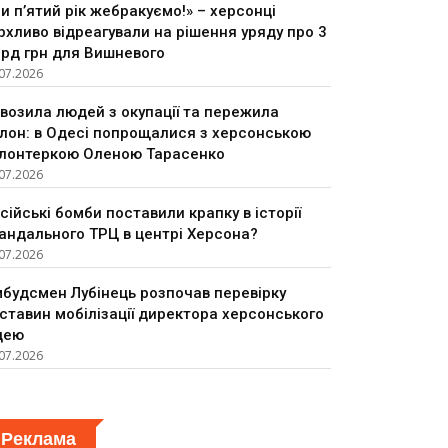
и п’ятий рік жебракуємо!» – херсонці
рхливо відреагували на рішення уряду про 3
рд грн для Вишневого
07.2026
возила людей з окупації та пережила
лон: в Одесі попрощалися з херсонською
лонтеркою Оленою Тарасенко
07.2026
сійські бомби поставили крапку в історії
андального ТРЦ в центрі Херсона?
07.2026
будсмен Лубінець розпочав перевірку
ставин мобілізації директора херсонського
цею
07.2026
Реклама