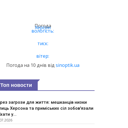
Погода
Херсон
вологість:
тиск:
вітер:
Погода на 10 днів від
sinoptik.ua
Топ новости
рез загрози для життя: мешканців низки
лиць Херсона та приміських сіл зобов'язали
їхати у...
07.2026