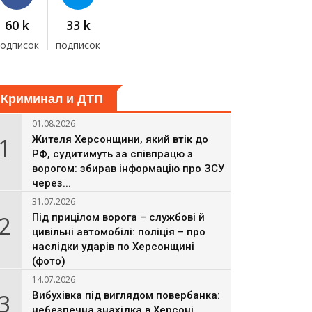
60 k
33 k
подписок
подписок
Криминал и ДТП
01.08.2026
1
Жителя Херсонщини, який втік до
РФ, судитимуть за співпрацю з
ворогом: збирав інформацію про ЗСУ
через...
31.07.2026
2
Під прицілом ворога – службові й
цивільні автомобілі: поліція – про
наслідки ударів по Херсонщині
(фото)
14.07.2026
3
Вибухівка під виглядом повербанка:
небезпечна знахідка в Херсоні