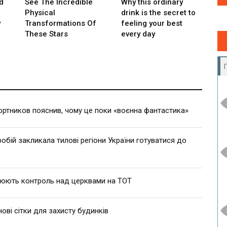
ртников пояснив, чому це поки «воєнна фантастика»
робій закликала тилові регіони України готуватися до
люють контроль над церквами на ТОТ
ві сітки для захисту будинків