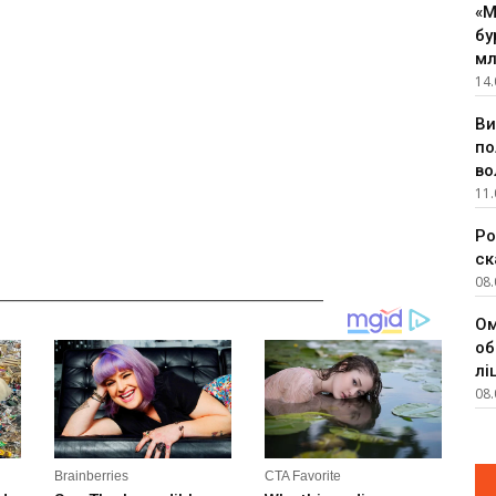
«М
бу
мл
14.
Ви
по
во
11.
Ро
ск
08.
__________________________________________
Ом
об
лі
08.