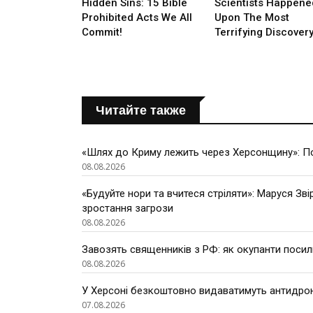
Читайте также
«Шлях до Криму лежить через Херсонщину»: По
08.08.2026
«Будуйте нори та вчитеся стріляти»: Маруся Зві
зростання загрози
08.08.2026
Завозять священників з РФ: як окупанти поси
08.08.2026
У Херсоні безкоштовно видаватимуть антидроно
07.08.2026