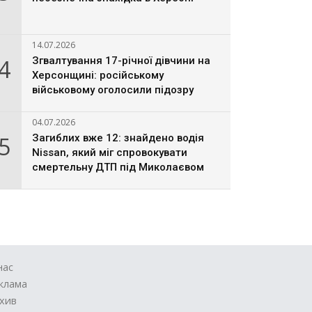
14.07.2026
4
Згвалтування 17-річної дівчини на
Херсонщині: російському
військовому оголосили підозру
04.07.2026
5
Загиблих вже 12: знайдено водія
Nissan, який міг спровокувати
смертельну ДТП під Миколаєвом
нас
клама
хив