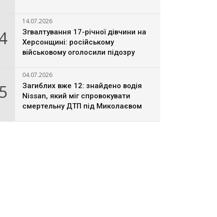
14.07.2026
4
Згвалтування 17-річної дівчини на
Херсонщині: російському
військовому оголосили підозру
04.07.2026
5
Загиблих вже 12: знайдено водія
Nissan, який міг спровокувати
смертельну ДТП під Миколаєвом