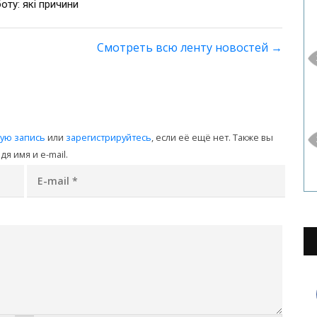
оту: які причини
Смотреть всю ленту новостей
→
ную запись
или
зарегистрируйтесь
, если её ещё нет. Также вы
я имя и e-mail.
E-mail
*