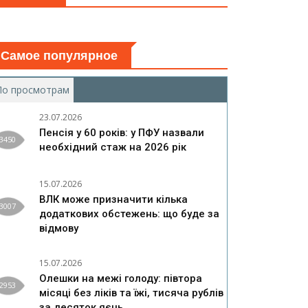
Самое популярное
По просмотрам
(активная вкладка)
23.07.2026
Пенсія у 60 років: у ПФУ назвали
3450
необхідний стаж на 2026 рік
15.07.2026
ВЛК може призначити кілька
3007
додаткових обстежень: що буде за
відмову
15.07.2026
Олешки на межі голоду: півтора
2953
місяці без ліків та їжі, тисяча рублів
за десяток яєць