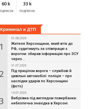
60 k
33 k
подписок
подписок
Криминал и ДТП
01.08.2026
1
Жителя Херсонщини, який втік до
РФ, судитимуть за співпрацю з
ворогом: збирав інформацію про ЗСУ
через...
31.07.2026
2
Під прицілом ворога – службові й
цивільні автомобілі: поліція – про
наслідки ударів по Херсонщині
(фото)
14.07.2026
3
Вибухівка під виглядом повербанка:
небезпечна знахідка в Херсоні