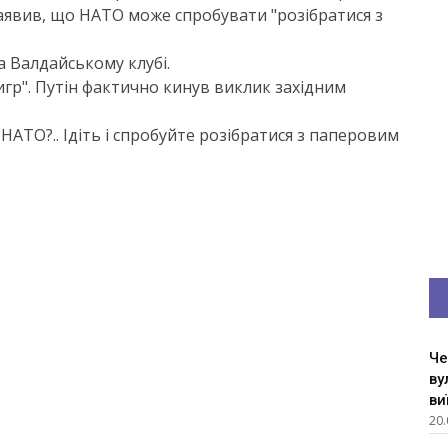
 заявив, що НАТО може спробувати "розібратися з
на Валдайському клубі.
игр". Путін фактично кинув виклик західним
 НАТО?.. Ідіть і спробуйте розібратися з паперовим
Че
ву
ви
20.