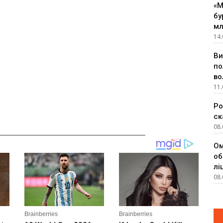
«М
бу
мл
14.
Ви
по
во
11.
Ро
ск
08.
__________________________________________
Ом
об
лі
08.