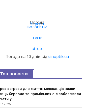
Погода
Херсон
вологість:
тиск:
вітер:
Погода на 10 днів від
sinoptik.ua
Топ новости
рез загрози для життя: мешканців низки
лиць Херсона та приміських сіл зобов'язали
їхати у...
07.2026