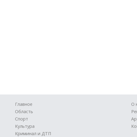
Главное
О 
Область
Ре
Спорт
Ар
Культура
Ко
Криминал и ДТП