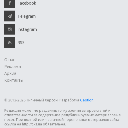
Facebook
Telegram
Instagram
RSS
О нас
Реклама
Архив
Контакты
© 2013-2026 Типичный Херсон.
Разработка
Geotlon
.
Редакция может не разделять точку зрения авторов статей и
ответственности за содержание републицируемых материалов не
несет. При полной или частичной перепечатке материалов сайта
ссылка на http://t.ks.ua обязательна.