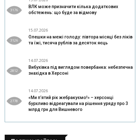
ВЛК може призначити кілька додаткових
3176
обстежень: що буде за відмову
15.07.2026
Олешки на межі голоду: півтора місяці без ліків
3126
та їжі, тисяча рублів за десяток яєць
14.07.2026
Вибухівка під виглядом повербанка: небезпечна
2812
знахідка в Херсоні
14.07.2026
«Ми п’ятий рік жебракуємо!» – херсонці
2778
бурхливо відреагували на рішення уряду про 3
млрд грн для Вишневого