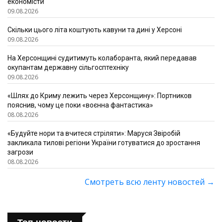
економісти
09.08.2026
Скільки цього літа коштують кавуни та дині у Херсоні
09.08.2026
На Херсонщині судитимуть колаборанта, який передавав
окупантам державну сільгосптехніку
09.08.2026
«Шлях до Криму лежить через Херсонщину»: Портников
пояснив, чому це поки «воєнна фантастика»
08.08.2026
«Будуйте нори та вчитеся стріляти»: Маруся Звіробій
закликала тилові регіони України готуватися до зростання
загрози
08.08.2026
Смотреть всю ленту новостей
→