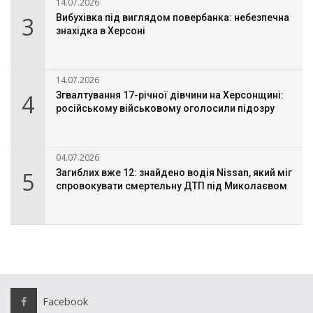
14.07.2026
3
Вибухівка під виглядом повербанка: небезпечна
знахідка в Херсоні
14.07.2026
4
Згвалтування 17-річної дівчини на Херсонщині:
російському військовому оголосили підозру
04.07.2026
5
Загиблих вже 12: знайдено водія Nissan, який міг
спровокувати смертельну ДТП під Миколаєвом
Facebook