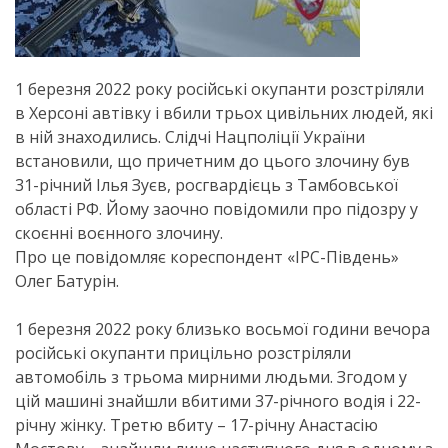
1 березня 2022 року російські окупанти розстріляли
в Херсоні автівку і вбили трьох цивільних людей, які
в ній знаходились. Слідчі Нацполіції України
встановили, що причетним до цього злочину був
31-річний Ілья Зуєв, росгвардієць з Тамбовської
області РФ. Йому заочно повідомили про підозру у
скоєнні воєнного злочину.
Про це повідомляє кореспондент «ІРС-Південь»
Олег Батурін.
1 березня 2022 року близько восьмої години вечора
російські окупанти прицільно розстріляли
автомобіль з трьома мирними людьми. Згодом у
цій машині знайшли вбитими 37-річного водія і 22-
річну жінку. Третю вбиту – 17-річну Анастасію