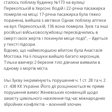
сталось поблизу будинку №173 на вулиці
Перекопській в Херсоні. Водій і 22-річна пасажирка
померли на місці. 17-річна пасажирка була тяжко
поранена, вийшла з автівки. Однак поблизу аптеки
на вул. Перекопській, 136 вона померла. Зуєв та інші
російські військовослужбовці пересвідчились в
смерті своїх жертв і покинули місце події”, – йдеться
у тексті підозри.
Відомо, що наймолодшою вбитою була Анастасія
Мостова. На її пошуки вийшло багато херсонців.
Тільки ввечері 2 березня тіло дівчини виявили в
одному з моргів міста.
Ільї Зуєву інкримінують порушення ч. 1 ст. 28 та ч. 2
ст. 438 КК України. Його дії розцінюються як пряме
порушення вимог Женевських конвенцій щодо
захисту цивільного населення під час міжнародних
збройних конфліктів – воєнний злочин.