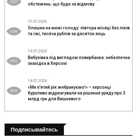
3267
обстежень: що буде за відмову
15.07.2026
Олешки на межі голоду: півтора місяці без ліків
3228
та їжі, тисяча рублів за десяток яєць
14.07.2026
Вибухівка під виглядом повербанка: небезпечна
2902
знахідка в Херсоні
14.07.2026
«Ми п’ятий рік жебракуємо!» – херсонці
2869
бурхливо відреагували на рішення уряду про 3
млрд грн для Вишневого
Подписывайтесь