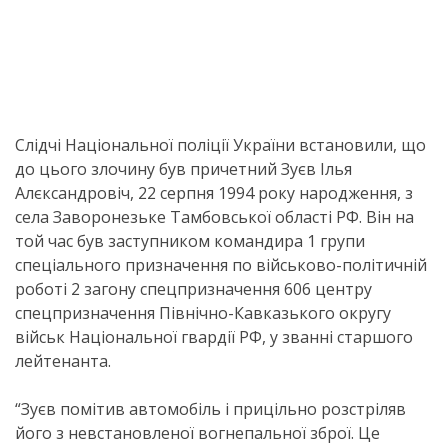
Слідчі Національної поліції України встановили, що
до цього злочину був причетний Зуєв Ілья
Алєксандровіч, 22 серпня 1994 року народження, з
села Заворонезьке Тамбовської області РФ. Він на
той час був заступником командира 1 групи
спеціального призначення по військово-політичній
роботі 2 загону спецпризначення 606 центру
спецпризначення Північно-Кавказького округу
військ Національної гвардії РФ, у званні старшого
лейтенанта.
“Зуєв помітив автомобіль і прицільно розстріляв
його з невстановленої вогнепальної зброї. Це