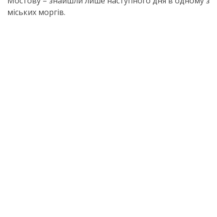
Мостову – знайшли лише наступного дня в одному з
міських моргів.