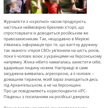
Журналісти з «скрєпної» часом продукують
настільки неймовірно брехливі історії, що
спростовувати їх доводиться російським же
правозахисникам. Так, нещодавно в Мережі
з’явилась інформація про те, що вагітну дружину
так званого «героя СВО» ув’язнили на шість років,
поки її чоловік воює з українцями на Херсонському
напрямку. Жінка нібито намагалась захистити себе,
вдаривши людину ножем. Насправді ж саме
засуджена виявилась агресоркою, а її чоловік –
домашнім тираном, який зараз знаходиться десь
під Архангельськом, а не на Херсонщині.
Про це повідомляють кореспонденти «IPC-
Південь» з посиланням на російські джерела.