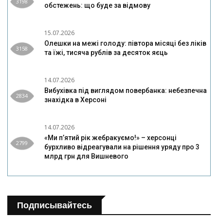
3198
обстежень: що буде за відмову
15.07.2026
Олешки на межі голоду: півтора місяці без ліків
3158
та їжі, тисяча рублів за десяток яєць
14.07.2026
Вибухівка під виглядом повербанка: небезпечна
2834
знахідка в Херсоні
14.07.2026
«Ми п’ятий рік жебракуємо!» – херсонці
2799
бурхливо відреагували на рішення уряду про 3
млрд грн для Вишневого
Подписывайтесь