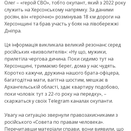
Олег – «герой СВО», тобто окупант, який з 2022 року
служить на Херсонському напрямку. За даними
росіян, він «героїчно» розмінував 18 км дороги на
Херсонщині та брав участь у боях на лівобережжі
Дніпра.
Ця інформація викликала великий резонанс серед
російських «визволителів»: «Ну що, мужики,
прилетіла чергова дичина. Поки сидимо тут на
Херсонщині, тримаємо берег, дома у нас чудять.
Коротко кажучи, дружина нашого брата-офіцера,
багатодітна мати, вагітна шостим, мешкає в
Архангельській області, здає квартиру подобово,
поки чоловік тут з 22-го року на передку», –
скаржаться у своїх Telegram каналах окупанти.
Увагу на ситуацію звернули правозахисниками з
російського «Совета по правам человека».
Перечитавши матеріали справи, вони виявили, що