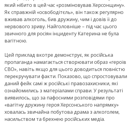
який нібито в цей час «розміновував Херсонщину».
Як справжній «освободітєль», він також регулярно
вживав алкоголь, бив дружину, чим і довів її до
нервового зриву. Найголовніше – під час цього
звичного для росіян інциденту Катерина не була
вагітною.
Цей приклад вкотре демонструє, як російська
пропаганда намагається створювати образ «героїв
СВО», навіть якщо для цього доводиться повністю
перекручувати факти. Показово, що спростовували
даний фейк самі ж російські правозахисники, які
ознайомились з матеріалами справи. У результаті
виявилось, що за пафосними розповідями про
«вагітну дружину героя Херсонського напрямку»
ховалась звичайна побутова драма з алкоголем,
насильством та брехнею російських медіа.