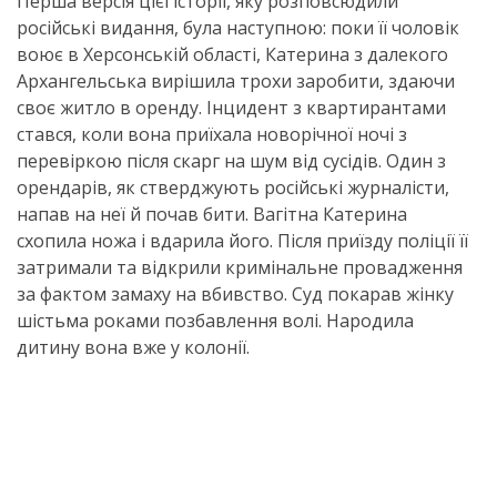
Перша версія цієї історії, яку розповсюдили
російські видання, була наступною: поки її чоловік
воює в Херсонській області, Катерина з далекого
Архангельська вирішила трохи заробити, здаючи
своє житло в оренду. Інцидент з квартирантами
стався, коли вона приїхала новорічної ночі з
перевіркою після скарг на шум від сусідів. Один з
орендарів, як стверджують російські журналісти,
напав на неї й почав бити. Вагітна Катерина
схопила ножа і вдарила його. Після приїзду поліції її
затримали та відкрили кримінальне провадження
за фактом замаху на вбивство. Суд покарав жінку
шістьма роками позбавлення волі. Народила
дитину вона вже у колонії.