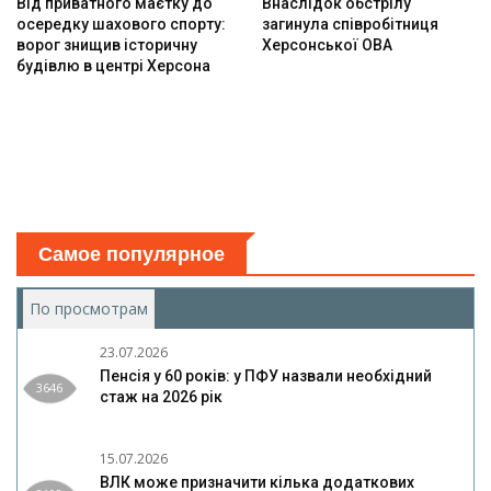
Від приватного маєтку до
Внаслідок обстрілу
осередку шахового спорту:
загинула співробітниця
ворог знищив історичну
Херсонської ОВА
будівлю в центрі Херсона
Самое популярное
По просмотрам
(активная вкладка)
23.07.2026
Пенсія у 60 років: у ПФУ назвали необхідний
3646
стаж на 2026 рік
15.07.2026
ВЛК може призначити кілька додаткових