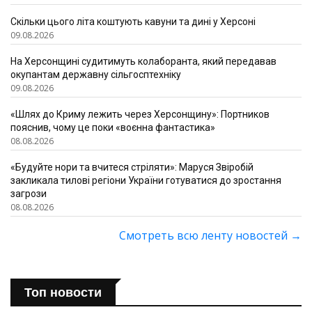
Скільки цього літа коштують кавуни та дині у Херсоні
09.08.2026
На Херсонщині судитимуть колаборанта, який передавав
окупантам державну сільгосптехніку
09.08.2026
«Шлях до Криму лежить через Херсонщину»: Портников
пояснив, чому це поки «воєнна фантастика»
08.08.2026
«Будуйте нори та вчитеся стріляти»: Маруся Звіробій
закликала тилові регіони України готуватися до зростання
загрози
08.08.2026
Смотреть всю ленту новостей
→
Топ новости