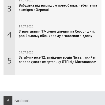
14.07.2026
3
Вибухівка під виглядом повербанка: небезпечна
знахідка в Херсоні
14.07.2026
4
Згвалтування 17-річної дівчини на Херсонщині:
російському військовому оголосили підозру
04.07.2026
5
Загиблих вже 12: знайдено водія Nissan, який міг
спровокувати смертельну ДТП під Миколаєвом
Facebook