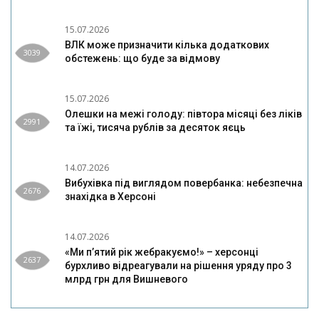
15.07.2026
ВЛК може призначити кілька додаткових
3039
обстежень: що буде за відмову
15.07.2026
Олешки на межі голоду: півтора місяці без ліків
2991
та їжі, тисяча рублів за десяток яєць
14.07.2026
Вибухівка під виглядом повербанка: небезпечна
2676
знахідка в Херсоні
14.07.2026
«Ми п’ятий рік жебракуємо!» – херсонці
2637
бурхливо відреагували на рішення уряду про 3
млрд грн для Вишневого