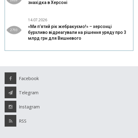
знахідка в Херсоні
14.07.2026
«Ми п’ятий рік жебракуємо!» – херсонці
2793
бурхливо відреагували на рішення уряду про 3
млрд грн для Вишневого
Facebook
Telegram
Instagram
RSS