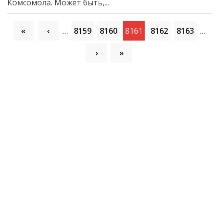
Комсомола. Может быть,...
«
‹
…
8159
8160
8161
8162
8163
…
›
»