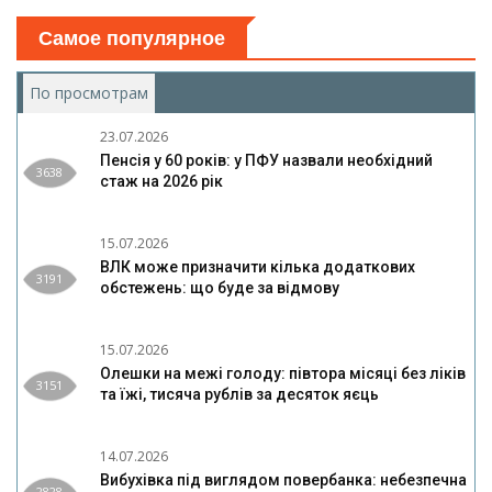
Самое популярное
По просмотрам
(активная вкладка)
23.07.2026
Пенсія у 60 років: у ПФУ назвали необхідний
3638
стаж на 2026 рік
15.07.2026
ВЛК може призначити кілька додаткових
3191
обстежень: що буде за відмову
15.07.2026
Олешки на межі голоду: півтора місяці без ліків
3151
та їжі, тисяча рублів за десяток яєць
14.07.2026
Вибухівка під виглядом повербанка: небезпечна
2828