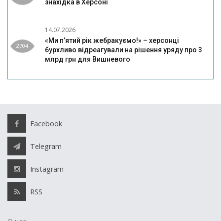
знахідка в Херсоні
14.07.2026
«Ми п’ятий рік жебракуємо!» – херсонці
2704
бурхливо відреагували на рішення уряду про 3
млрд грн для Вишневого
Facebook
Telegram
Instagram
RSS