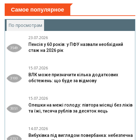
Самое популярное
По просмотрам
(активная вкладка)
23.07.2026
Пенсія у 60 років: у ПФУ назвали необхідний
3549
стаж на 2026 рік
15.07.2026
ВЛК може призначити кілька додаткових
3100
обстежень: що буде за відмову
15.07.2026
Олешки на межі голоду: півтора місяці без ліків
3051
та їжі, тисяча рублів за десяток яєць
14.07.2026
Вибухівка під виглядом повербанка: небезпечна
2737