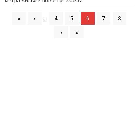
метра жилья в новостройках в...
«
‹
…
4
5
6
7
8
›
»