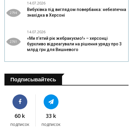
14.07.2026
Вибухівка під виглядом повербанка: небезпечна
2794
знахідка в Херсоні
14.07.2026
«Ми п’ятий рік жебракуємо!» – херсонці
2761
бурхливо відреагували на рішення уряду про 3
млрд грн для Вишневого
Подписывайтесь
60 k
33 k
подписок
подписок