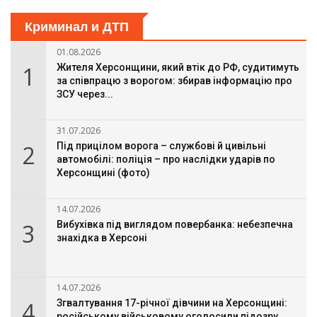
Криминал и ДТП
01.08.2026
1
Жителя Херсонщини, який втік до РФ, судитимуть
за співпрацю з ворогом: збирав інформацію про
ЗСУ через...
31.07.2026
2
Під прицілом ворога – службові й цивільні
автомобілі: поліція – про наслідки ударів по
Херсонщині (фото)
14.07.2026
3
Вибухівка під виглядом повербанка: небезпечна
знахідка в Херсоні
14.07.2026
4
Згвалтування 17-річної дівчини на Херсонщині:
російському військовому оголосили підозру