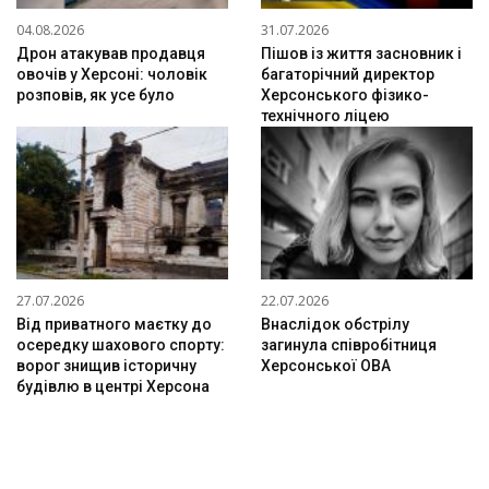
04.08.2026
31.07.2026
Дрон атакував продавця
Пішов із життя засновник і
овочів у Херсоні: чоловік
багаторічний директор
розповів, як усе було
Херсонського фізико-
технічного ліцею
27.07.2026
22.07.2026
Від приватного маєтку до
Внаслідок обстрілу
осередку шахового спорту:
загинула співробітниця
ворог знищив історичну
Херсонської ОВА
будівлю в центрі Херсона