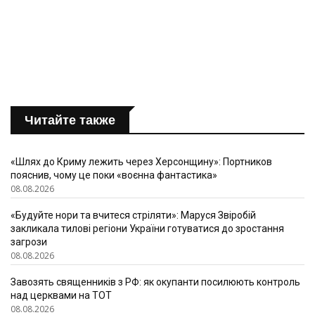
Читайте также
«Шлях до Криму лежить через Херсонщину»: Портников
пояснив, чому це поки «воєнна фантастика»
08.08.2026
«Будуйте нори та вчитеся стріляти»: Маруся Звіробій
закликала тилові регіони України готуватися до зростання
загрози
08.08.2026
Завозять священників з РФ: як окупанти посилюють контроль
над церквами на ТОТ
08.08.2026