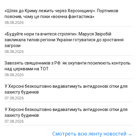
«Шлях до Криму лежить через Херсонщину»: Портников
пояснив, чому це поки «воєнна фантастика»
08.08.2026
«Будуйте нори та вчитеся стріляти»: Маруся Звіробій
закликала тилові регіони України готуватися до зростання
загрози
08.08.2026
Завозять священників з РФ: як окупанти посилюють контроль
над церквами на ТОТ
08.08.2026
У Херсоні безкоштовно видаватимуть антидронові сітки для
захисту будинків
07.08.2026
У Херсоні безкоштовно видаватимуть антидронові сітки для
захисту будинків
07.08.2026
Смотреть всю ленту новостей
→