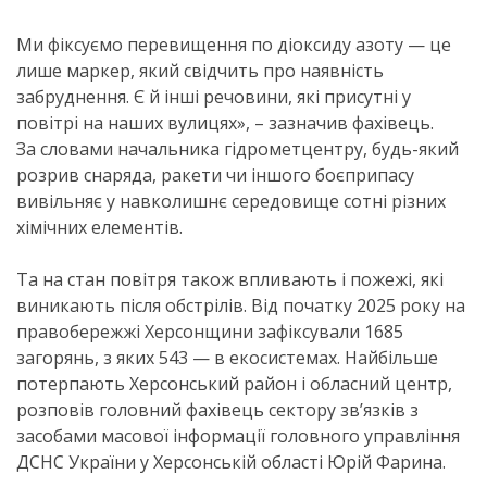
Ми фіксуємо перевищення по діоксиду азоту — це
лише маркер, який свідчить про наявність
забруднення. Є й інші речовини, які присутні у
повітрі на наших вулицях», – зазначив фахівець.
За словами начальника гідрометцентру, будь-який
розрив снаряда, ракети чи іншого боєприпасу
вивільняє у навколишнє середовище сотні різних
хімічних елементів.
Та на стан повітря також впливають і пожежі, які
виникають після обстрілів. Від початку 2025 року на
правобережжі Херсонщини зафіксували 1685
загорянь, з яких 543 — в екосистемах. Найбільше
потерпають Херсонський район і обласний центр,
розповів головний фахівець сектору зв’язків з
засобами масової інформації головного управління
ДСНС України у Херсонській області Юрій Фарина.