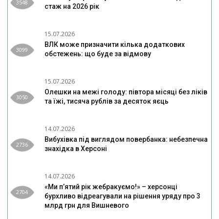
3548
стаж на 2026 рік
15.07.2026
ВЛК може призначити кілька додаткових
3099
обстежень: що буде за відмову
15.07.2026
Олешки на межі голоду: півтора місяці без ліків
3050
та їжі, тисяча рублів за десяток яєць
14.07.2026
Вибухівка під виглядом повербанка: небезпечна
2736
знахідка в Херсоні
14.07.2026
«Ми п’ятий рік жебракуємо!» – херсонці
2704
бурхливо відреагували на рішення уряду про 3
млрд грн для Вишневого