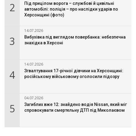
2
Під прицілом ворога – службові й цивільні
автомобілі: поліція – про наслідки ударів по
Херсонщині (фото)
14.07.2026
3
Вибухівка під виглядом повербанка: небезпечна
знахідка в Херсоні
14.07.2026
4
Згвалтування 17-річної дівчини на Херсонщині:
російському військовому оголосили підозру
04.07.2026
5
Загиблих вже 12: знайдено водія Nissan, який міг
спровокувати смертельну ДТП під Миколаєвом