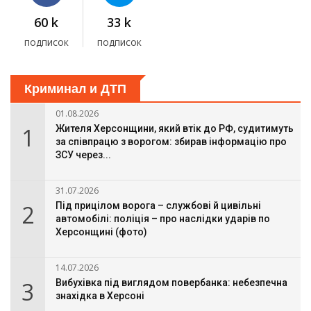
60 k
33 k
подписок
подписок
Криминал и ДТП
01.08.2026
1
Жителя Херсонщини, який втік до РФ, судитимуть
за співпрацю з ворогом: збирав інформацію про
ЗСУ через...
31.07.2026
2
Під прицілом ворога – службові й цивільні
автомобілі: поліція – про наслідки ударів по
Херсонщині (фото)
14.07.2026
3
Вибухівка під виглядом повербанка: небезпечна
знахідка в Херсоні