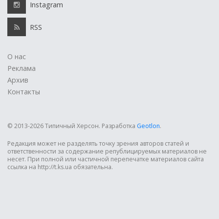
Instagram
RSS
О нас
Реклама
Архив
Контакты
© 2013-2026 Типичный Херсон.
Разработка
Geotlon
.
Редакция может не разделять точку зрения авторов статей и
ответственности за содержание републицируемых материалов не
несет. При полной или частичной перепечатке материалов сайта
ссылка на http://t.ks.ua обязательна.