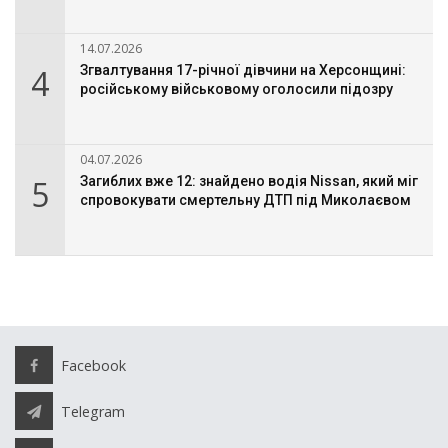
14.07.2026
4
Згвалтування 17-річної дівчини на Херсонщині:
російському військовому оголосили підозру
04.07.2026
5
Загиблих вже 12: знайдено водія Nissan, який міг
спровокувати смертельну ДТП під Миколаєвом
Facebook
Telegram