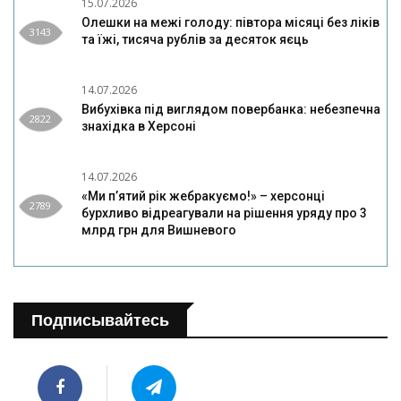
15.07.2026
Олешки на межі голоду: півтора місяці без ліків
3143
та їжі, тисяча рублів за десяток яєць
14.07.2026
Вибухівка під виглядом повербанка: небезпечна
2822
знахідка в Херсоні
14.07.2026
«Ми п’ятий рік жебракуємо!» – херсонці
2789
бурхливо відреагували на рішення уряду про 3
млрд грн для Вишневого
Подписывайтесь