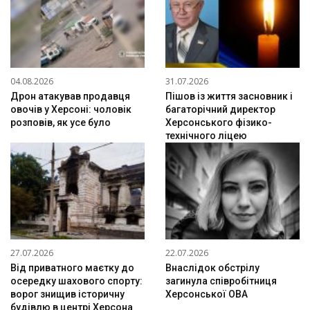
04.08.2026
31.07.2026
Дрон атакував продавця
Пішов із життя засновник і
овочів у Херсоні: чоловік
багаторічний директор
розповів, як усе було
Херсонського фізико-
технічного ліцею
27.07.2026
22.07.2026
Від приватного маєтку до
Внаслідок обстрілу
осередку шахового спорту:
загинула співробітниця
ворог знищив історичну
Херсонської ОВА
будівлю в центрі Херсона