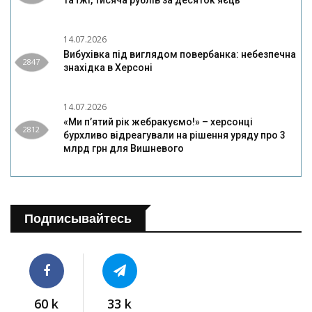
та їжі, тисяча рублів за десяток яєць
14.07.2026
Вибухівка під виглядом повербанка: небезпечна
2847
знахідка в Херсоні
14.07.2026
«Ми п’ятий рік жебракуємо!» – херсонці
2812
бурхливо відреагували на рішення уряду про 3
млрд грн для Вишневого
Подписывайтесь
60 k
33 k