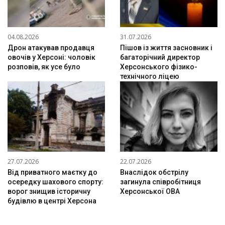
04.08.2026
31.07.2026
Дрон атакував продавця
Пішов із життя засновник і
овочів у Херсоні: чоловік
багаторічний директор
розповів, як усе було
Херсонського фізико-
технічного ліцею
27.07.2026
22.07.2026
Від приватного маєтку до
Внаслідок обстрілу
осередку шахового спорту:
загинула співробітниця
ворог знищив історичну
Херсонської ОВА
будівлю в центрі Херсона