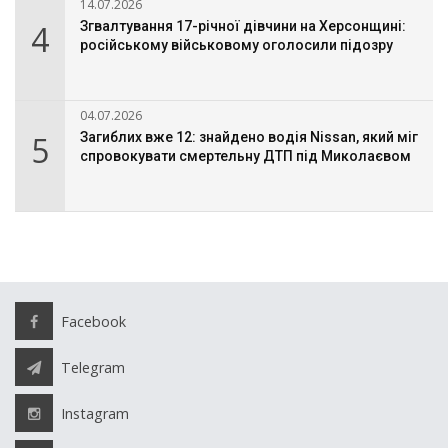
14.07.2026
4
Згвалтування 17-річної дівчини на Херсонщині:
російському військовому оголосили підозру
04.07.2026
5
Загиблих вже 12: знайдено водія Nissan, який міг
спровокувати смертельну ДТП під Миколаєвом
Facebook
Telegram
Instagram