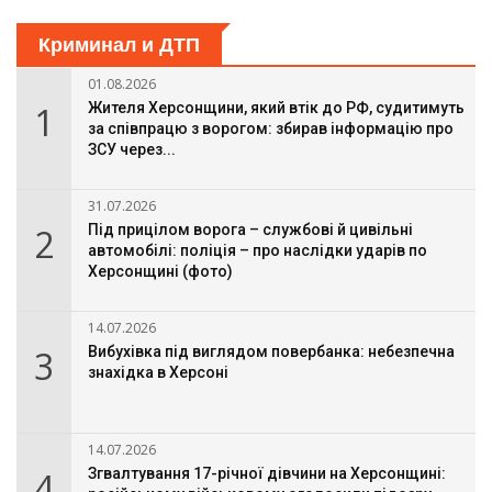
Криминал и ДТП
01.08.2026
1
Жителя Херсонщини, який втік до РФ, судитимуть
за співпрацю з ворогом: збирав інформацію про
ЗСУ через...
31.07.2026
2
Під прицілом ворога – службові й цивільні
автомобілі: поліція – про наслідки ударів по
Херсонщині (фото)
14.07.2026
3
Вибухівка під виглядом повербанка: небезпечна
знахідка в Херсоні
14.07.2026
4
Згвалтування 17-річної дівчини на Херсонщині: