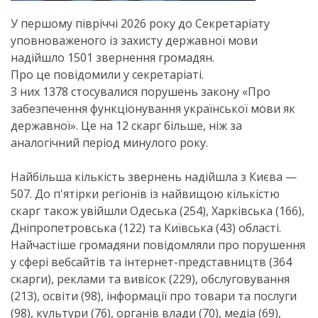
У першому півріччі 2026 року до Секретаріату
уповноваженого із захисту державної мови
надійшло 1501 звернення громадян.
Про це повідомили у секретаріаті.
З них 1378 стосувалися порушень закону «Про
забезпечення функціонування української мови як
державної». Це на 12 скарг більше, ніж за
аналогічний період минулого року.
Найбільша кількість звернень надійшла з Києва —
507. До п'ятірки регіонів із найвищою кількістю
скарг також увійшли Одеська (254), Харківська (166),
Дніпропетровська (122) та Київська (43) області.
Найчастіше громадяни повідомляли про порушення
у сфері вебсайтів та інтернет-представництв (364
скарги), реклами та вивісок (229), обслуговування
(213), освіти (98), інформації про товари та послуги
(98), культури (76), органів влади (70), медіа (69),