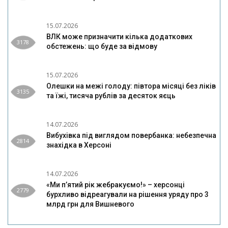
15.07.2026
ВЛК може призначити кілька додаткових
3178
обстежень: що буде за відмову
15.07.2026
Олешки на межі голоду: півтора місяці без ліків
3135
та їжі, тисяча рублів за десяток яєць
14.07.2026
Вибухівка під виглядом повербанка: небезпечна
2814
знахідка в Херсоні
14.07.2026
«Ми п’ятий рік жебракуємо!» – херсонці
2779
бурхливо відреагували на рішення уряду про 3
млрд грн для Вишневого