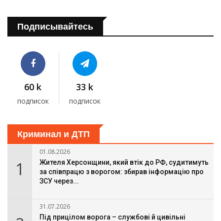
Подписывайтесь
60 k
33 k
подписок
подписок
Криминал и ДТП
01.08.2026
1
Жителя Херсонщини, який втік до РФ, судитимуть
за співпрацю з ворогом: збирав інформацію про
ЗСУ через...
31.07.2026
Під прицілом ворога – службові й цивільні