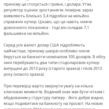
причому це стосується і гривні, і долара. Утім,
регулятор оцінює зростання як помірне: зараз
виявляють близько 3,4 підробки на мільйон
справжніх купюр. Цікаво, що це навіть нижче
довоєнного показника - тоді він складав 7,1
фальшивки на мільйон.
Серед усіх валют долар США підробляють
найчастіше, причому шахраї особливо охоче
беруться за банкноти номіналом 100 доларів. В обігу
нині перебувають два типи стодоларових купюр:
випущені до 2013 року (старого зразка) і після 2013
року (нового зразка).
При перевірці варто звернути увагу на кілька
ключових моментів. Водяний знак має бути чітким і
вбудованим у структуру паперу - його добре видно,
якщо подивитися на банкноту на просвіт. На нових