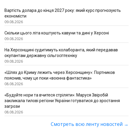
Вартість долара до кінця 2027 року: який курс прогнозують
економісти
09.08.2026
Скільки цього літа коштують кавуни та дині у Херсоні
09.08.2026
На Херсонщині судитимуть колаборанта, який передавав
окупантам державну сільгосптехніку
09.08.2026
«Шлях до Криму лежить через Херсонщину»: Портников
пояснив, чому це поки «воєнна фантастика»
08.08.2026
«Будуйте нори та вчитеся стріляти»: Маруся Звіробій
закликала тилові регіони України готуватися до зростання
загрози
08.08.2026
Смотреть всю ленту новостей
→