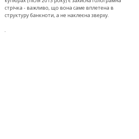
купюрах (після 2013 року) є захисна голограмна
стрічка - важливо, що вона саме вплетена в
структуру банкноти, а не наклеєна зверху.
.