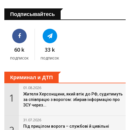
Подписывайтесь
60 k
33 k
подписок
подписок
Криминал и ДТП
01.08.2026
1
Жителя Херсонщини, який втік до РФ, судитимуть
за співпрацю з ворогом: збирав інформацію про
ЗСУ через...
31.07.2026
Під прицілом ворога – службові й цивільні