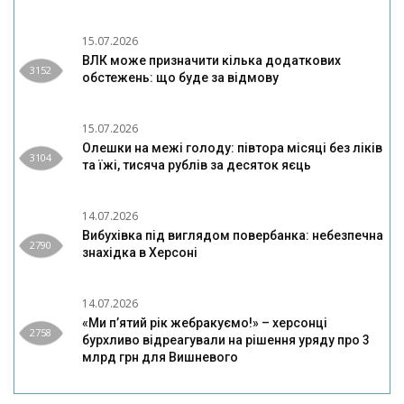
15.07.2026
ВЛК може призначити кілька додаткових
3152
обстежень: що буде за відмову
15.07.2026
Олешки на межі голоду: півтора місяці без ліків
3104
та їжі, тисяча рублів за десяток яєць
14.07.2026
Вибухівка під виглядом повербанка: небезпечна
2790
знахідка в Херсоні
14.07.2026
«Ми п’ятий рік жебракуємо!» – херсонці
2758
бурхливо відреагували на рішення уряду про 3
млрд грн для Вишневого