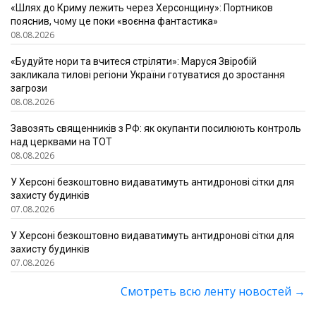
«Шлях до Криму лежить через Херсонщину»: Портников
пояснив, чому це поки «воєнна фантастика»
08.08.2026
«Будуйте нори та вчитеся стріляти»: Маруся Звіробій
закликала тилові регіони України готуватися до зростання
загрози
08.08.2026
Завозять священників з РФ: як окупанти посилюють контроль
над церквами на ТОТ
08.08.2026
У Херсоні безкоштовно видаватимуть антидронові сітки для
захисту будинків
07.08.2026
У Херсоні безкоштовно видаватимуть антидронові сітки для
захисту будинків
07.08.2026
Смотреть всю ленту новостей
→