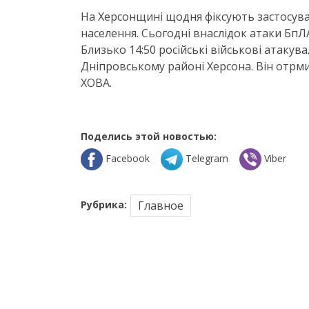
На Херсонщині щодня фіксують застосув
населення. Сьогодні внаслідок атаки БпЛ
Близько 14:50 російські військові атакува
Дніпровському районі Херсона. Він отрми
ХОВА.
Поделись этой новостью:
Facebook
Telegram
Viber
Рубрика:
Главное