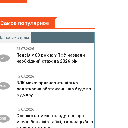
Самое популярное
По просмотрам
(активная вкладка)
23.07.2026
Пенсія у 60 років: у ПФУ назвали
3450
необхідний стаж на 2026 рік
15.07.2026
ВЛК може призначити кілька
3007
додаткових обстежень: що буде за
відмову
15.07.2026
Олешки на межі голоду: півтора
2953
місяці без ліків та їжі, тисяча рублів
за десяток яєць