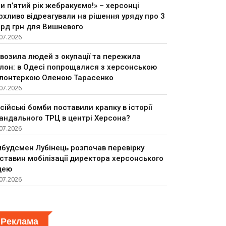
и п’ятий рік жебракуємо!» – херсонці
рхливо відреагували на рішення уряду про 3
рд грн для Вишневого
07.2026
возила людей з окупації та пережила
лон: в Одесі попрощалися з херсонською
лонтеркою Оленою Тарасенко
07.2026
сійські бомби поставили крапку в історії
андального ТРЦ в центрі Херсона?
07.2026
будсмен Лубінець розпочав перевірку
ставин мобілізації директора херсонського
цею
07.2026
Реклама