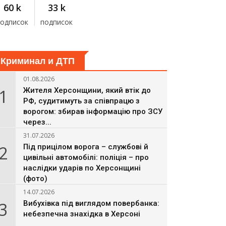
60 k
33 k
подписок
подписок
Криминал и ДТП
01.08.2026
1
Жителя Херсонщини, який втік до
РФ, судитимуть за співпрацю з
ворогом: збирав інформацію про ЗСУ
через...
31.07.2026
2
Під прицілом ворога – службові й
цивільні автомобілі: поліція – про
наслідки ударів по Херсонщині
(фото)
14.07.2026
3
Вибухівка під виглядом повербанка:
небезпечна знахідка в Херсоні