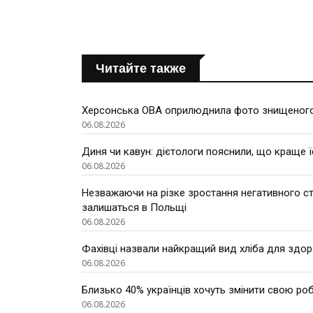
Читайте также
Херсонська ОВА оприлюднила фото знищеного
06.08.2026
Диня чи кавун: дієтологи пояснили, що краще ї
06.08.2026
Незважаючи на різке зростання негативного ста
залишаться в Польщі
06.08.2026
Фахівці назвали найкращий вид хліба для здор
06.08.2026
Близько 40% українців хочуть змінити свою роб
06.08.2026