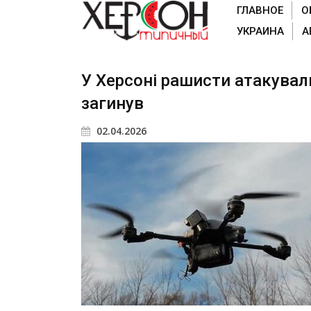
ГЛАВНОЕ
О
УКРАИНА
А
У Херсоні рашисти атакували
загинув
02.04.2026