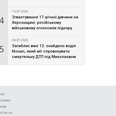
14.07.2026
4
Згвалтування 17-річної дівчини на
Херсонщині: російському
військовому оголосили підозру
04.07.2026
5
Загиблих вже 12: знайдено водія
Nissan, який міг спровокувати
смертельну ДТП під Миколаєвом
нас
клама
хив
нтакты