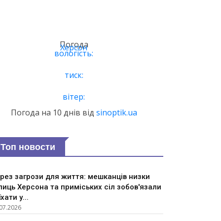
Погода
Херсон
вологість:
тиск:
вітер:
Погода на 10 днів від
sinoptik.ua
Топ новости
рез загрози для життя: мешканців низки
лиць Херсона та приміських сіл зобов'язали
їхати у...
07.2026