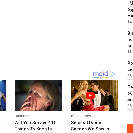
«М
бу
мл
14.
Ви
по
во
11.
Ро
__________________________________________
ск
08.
Ом
об
лі
08.