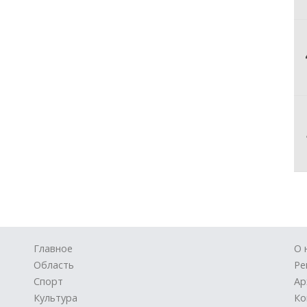
Главное
О 
Область
Ре
Спорт
Ар
Культура
Ко