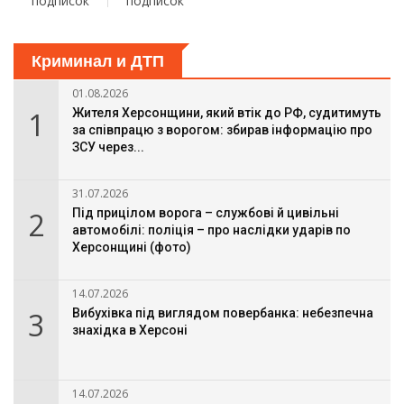
подписок
подписок
Криминал и ДТП
01.08.2026
1
Жителя Херсонщини, який втік до РФ, судитимуть
за співпрацю з ворогом: збирав інформацію про
ЗСУ через...
31.07.2026
2
Під прицілом ворога – службові й цивільні
автомобілі: поліція – про наслідки ударів по
Херсонщині (фото)
14.07.2026
3
Вибухівка під виглядом повербанка: небезпечна
знахідка в Херсоні
14.07.2026