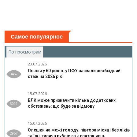
Самое популярное
По просмотрам
(активная вкладка)
23.07.2026
Пенсія у 60 років: у ПФУ назвали необхідний
3452
стаж на 2026 рік
15.07.2026
ВЛК може призначити кілька додаткових
3009
обстежень: що буде за відмову
15.07.2026
Олешки на межі голоду: півтора місяці без ліків
2957
та їжі, тисяча рублів за десяток яєць