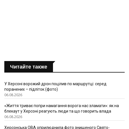
Читайте также
У Херсоні ворожий дрон поцілив по маршрутці: серед
поранених – підліток (фото)
06.08.2026
«Життя триває попри намагання ворога нас зламати»: як на
блекаут у Херсоні реагують люди та що говорить влада
06.08.2026
Херсонська ОВА оприлюднила фото знищеного Свято-