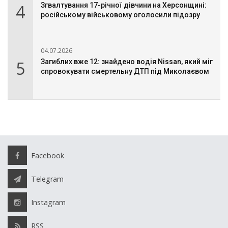
4
Згвалтування 17-річної дівчини на Херсонщині:
російському військовому оголосили підозру
04.07.2026
5
Загиблих вже 12: знайдено водія Nissan, який міг
спровокувати смертельну ДТП під Миколаєвом
Facebook
Telegram
Instagram
RSS