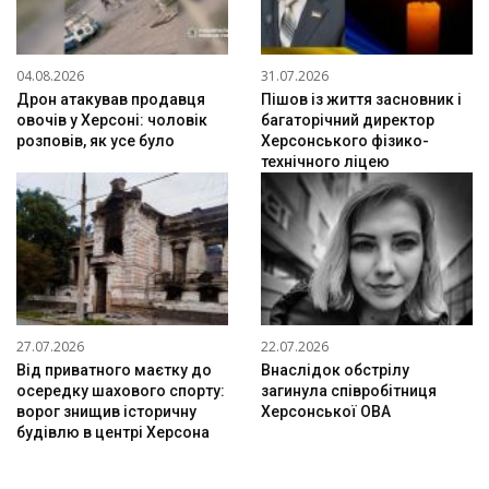
04.08.2026
31.07.2026
Дрон атакував продавця
Пішов із життя засновник і
овочів у Херсоні: чоловік
багаторічний директор
розповів, як усе було
Херсонського фізико-
технічного ліцею
27.07.2026
22.07.2026
Від приватного маєтку до
Внаслідок обстрілу
осередку шахового спорту:
загинула співробітниця
ворог знищив історичну
Херсонської ОВА
будівлю в центрі Херсона