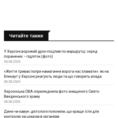
Читайте также
У Херсоні ворожий дрон поцілив по маршрутці: серед
поранених – підліток (фото)
06.08.2026
«Життя триває попри намагання ворога нас зламати»: як на
блекаут у Херсоні реагують люди та що говорить влада
06.08.2026
Херсонська ОВА оприлюднила фото знищеного Свято-
Введенського храму
06.08.2026
Диня чи кавун: дієтологи пояснили, що краще їсти для
контролю за цукром в організмі