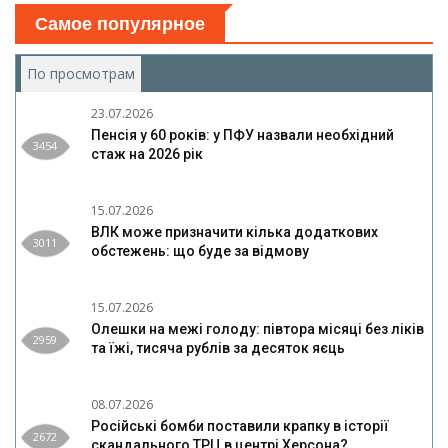
Самое популярное
По просмотрам
(активная вкладка)
23.07.2026
Пенсія у 60 років: у ПФУ назвали необхідний
3454
стаж на 2026 рік
15.07.2026
ВЛК може призначити кілька додаткових
3011
обстежень: що буде за відмову
15.07.2026
Олешки на межі голоду: півтора місяці без ліків
2959
та їжі, тисяча рублів за десяток яєць
08.07.2026
Російські бомби поставили крапку в історії
2672
скандального ТРЦ в центрі Херсона?