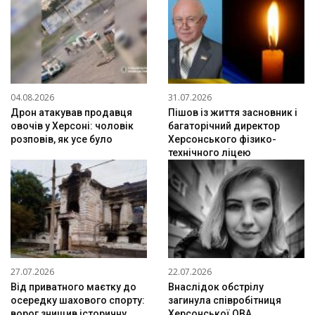
04.08.2026
31.07.2026
Дрон атакував продавця
Пішов із життя засновник і
овочів у Херсоні: чоловік
багаторічний директор
розповів, як усе було
Херсонського фізико-
технічного ліцею
27.07.2026
22.07.2026
Від приватного маєтку до
Внаслідок обстрілу
осередку шахового спорту:
загинула співробітниця
ворог знищив історичну
Херсонської ОВА