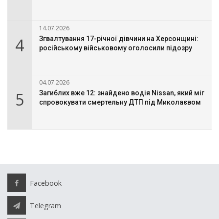
14.07.2026
4
Згвалтування 17-річної дівчини на Херсонщині:
російському військовому оголосили підозру
04.07.2026
5
Загиблих вже 12: знайдено водія Nissan, який міг
спровокувати смертельну ДТП під Миколаєвом
Facebook
Telegram