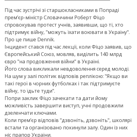
Під час зустрічі зі старшокласниками в Попраді
прем’єр-міністр Словаччини Роберт Фіцо
спровокував протест учнів, заявивши, що ті, хто
підтримує війну, "можуть їхати воювати в Україну".
Про це пише Dennik.
Інцидент стався під час лекції, коли Фіцо заявив, що
Європейський Союз, мовляв, виділить 140 млрд
євро "на продовження війни" в Україні.
Його слова викликали невдоволення серед молоді.
На шум у залі політик відповів реплікою: "Якщо ви
такі герої в чорних футболках і так підтримуєте
війну, то їдьте туди".
Попри заклик Фіцо зачекати та дати йому
можливість завершити виступ, учні продовжили
дзеленчати ключами.
Коли прем’єр відповів "дзвоніть, дзвоніть", школярі
встали та організовано покинули залу. Один із них
ніс прапор України.