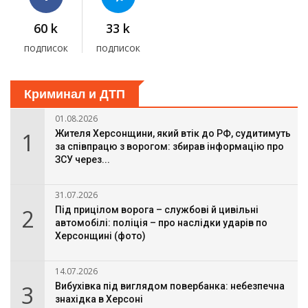
60 k
33 k
подписок
подписок
Криминал и ДТП
01.08.2026
1
Жителя Херсонщини, який втік до РФ, судитимуть
за співпрацю з ворогом: збирав інформацію про
ЗСУ через...
31.07.2026
2
Під прицілом ворога – службові й цивільні
автомобілі: поліція – про наслідки ударів по
Херсонщині (фото)
14.07.2026
3
Вибухівка під виглядом повербанка: небезпечна
знахідка в Херсоні