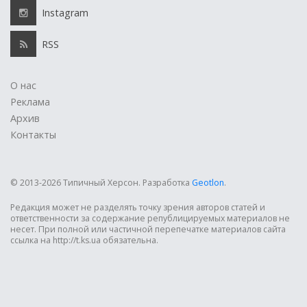
Instagram
RSS
О нас
Реклама
Архив
Контакты
© 2013-2026 Типичный Херсон.
Разработка
Geotlon
.
Редакция может не разделять точку зрения авторов статей и
ответственности за содержание републицируемых материалов не
несет. При полной или частичной перепечатке материалов сайта
ссылка на http://t.ks.ua обязательна.