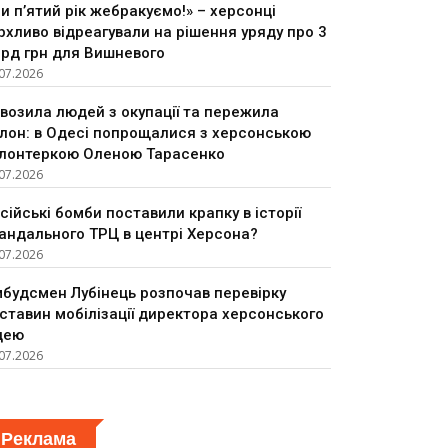
и п’ятий рік жебракуємо!» – херсонці
рхливо відреагували на рішення уряду про 3
рд грн для Вишневого
07.2026
возила людей з окупації та пережила
лон: в Одесі попрощалися з херсонською
лонтеркою Оленою Тарасенко
07.2026
сійські бомби поставили крапку в історії
андального ТРЦ в центрі Херсона?
07.2026
будсмен Лубінець розпочав перевірку
ставин мобілізації директора херсонського
цею
07.2026
Реклама