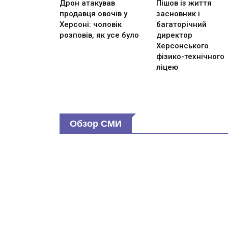
Дрон атакував
Пішов із життя
продавця овочів у
засновник і
Херсоні: чоловік
багаторічний
розповів, як усе було
директор
Херсонського
фізико-технічного
ліцею
Обзор СМИ