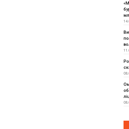
«М
бу
мл
14.
Ви
по
во
11.
Ро
ск
08.
Ом
об
лі
08.