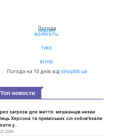
Погода
Херсон
вологість:
тиск:
вітер:
Погода на 10 днів від
sinoptik.ua
Топ новости
рез загрози для життя: мешканців низки
лиць Херсона та приміських сіл зобов'язали
їхати у...
07.2026