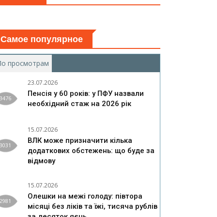
Самое популярное
По просмотрам
(активная вкладка)
23.07.2026
Пенсія у 60 років: у ПФУ назвали
3476
необхідний стаж на 2026 рік
15.07.2026
ВЛК може призначити кілька
3031
додаткових обстежень: що буде за
відмову
15.07.2026
Олешки на межі голоду: півтора
2981
місяці без ліків та їжі, тисяча рублів
за десяток яєць