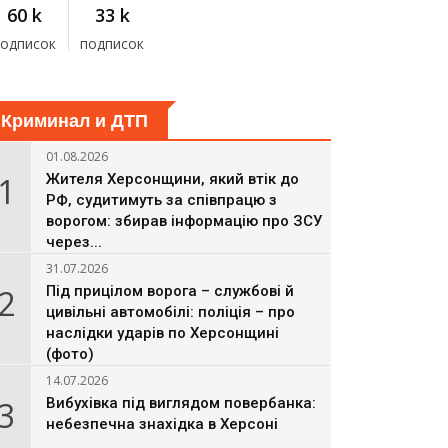
60 k
33 k
подписок
подписок
Криминал и ДТП
01.08.2026
1
Жителя Херсонщини, який втік до
РФ, судитимуть за співпрацю з
ворогом: збирав інформацію про ЗСУ
через...
31.07.2026
2
Під прицілом ворога – службові й
цивільні автомобілі: поліція – про
наслідки ударів по Херсонщині
(фото)
14.07.2026
3
Вибухівка під виглядом повербанка:
небезпечна знахідка в Херсоні