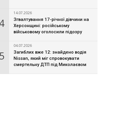
14.07.2026
4
Згвалтування 17-річної дівчини на
Херсонщині: російському
військовому оголосили підозру
04.07.2026
5
Загиблих вже 12: знайдено водія
Nissan, який міг спровокувати
смертельну ДТП під Миколаєвом