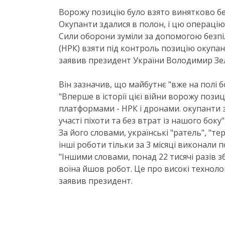
Ворожу позицію було взято винятково б
Окупанти здалися в полон, і цю операцію 
Сили оборони зуміли за допомогою безпі
(НРК) взяти під контроль позицію окупанті
заявив президент України Володимир Зе
Він зазначив, що майбутнє "вже на полі б
"Вперше в історії цієї війни ворожу поз
платформами - НРК і дронами. окупанти з
участі піхоти та без втрат із нашого боку"
За його словами, українські "ратель", "терм
інші роботи тільки за 3 місяці виконали по
"Іншими словами, понад 22 тисячі разів 
воїна йшов робот. Це про високі технологі
заявив президент.