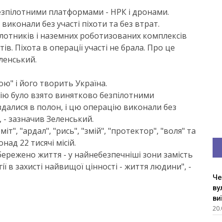
езпілотними платформами - НРК і дронами.
виконали без участі піхоти та без втрат.
лотників і наземних роботизованих комплексів
в. Піхота в операції участі не брала. Про це
ленський.
ою" і його творить Україна.
ицію було взято винятково безпілотними
далися в полон, і цю операцію виконали без
, - зазначив Зеленський.
іт", "ардал", "рись", "змій", "протектор", "воля" та
над 22 тисячі місій.
збережено життя - у найнебезпечніші зони замість
ї в захисті найвищої цінності - життя людини", -
Че
ву
ви
20.