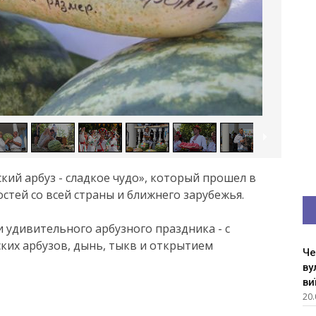
ий арбуз - сладкое чудо», который прошел в
остей со всей страны и ближнего зарубежья.
и удивительного арбузного праздника - с
ких арбузов, дынь, тыкв и открытием
Че
ву
ви
20.