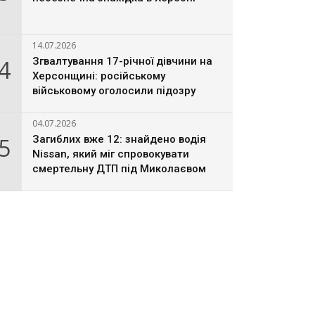
14.07.2026
4
Згвалтування 17-річної дівчини на
Херсонщині: російському
військовому оголосили підозру
04.07.2026
5
Загиблих вже 12: знайдено водія
Nissan, який міг спровокувати
смертельну ДТП під Миколаєвом