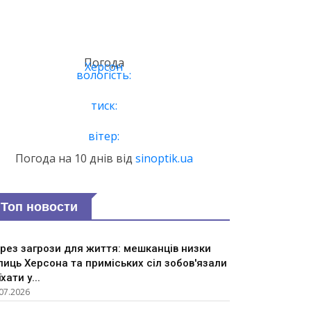
Погода
Херсон
вологість:
тиск:
вітер:
Погода на 10 днів від
sinoptik.ua
Топ новости
рез загрози для життя: мешканців низки
лиць Херсона та приміських сіл зобов'язали
їхати у...
07.2026