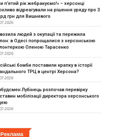
и п’ятий рік жебракуємо!» – херсонці
рхливо відреагували на рішення уряду про 3
рд грн для Вишневого
07.2026
возила людей з окупації та пережила
лон: в Одесі попрощалися з херсонською
лонтеркою Оленою Тарасенко
07.2026
сійські бомби поставили крапку в історії
андального ТРЦ в центрі Херсона?
07.2026
будсмен Лубінець розпочав перевірку
ставин мобілізації директора херсонського
цею
07.2026
Реклама