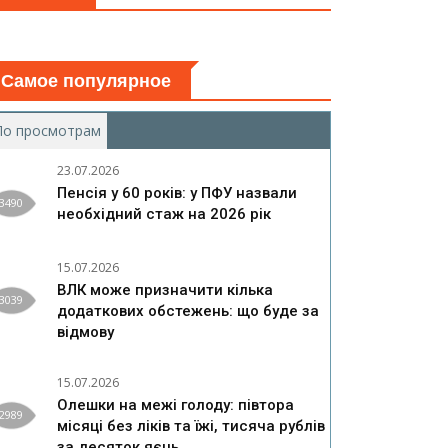
Самое популярное
По просмотрам
(активная вкладка)
23.07.2026
Пенсія у 60 років: у ПФУ назвали
3490
необхідний стаж на 2026 рік
15.07.2026
ВЛК може призначити кілька
3039
додаткових обстежень: що буде за
відмову
15.07.2026
Олешки на межі голоду: півтора
2989
місяці без ліків та їжі, тисяча рублів
за десяток яєць