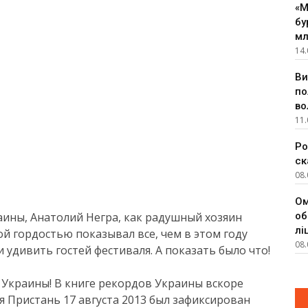
«М
бу
мл
14.
Ви
по
во
11.
Ро
ск
08.
Ом
аины, Анатолий Негра, как радушный хозяин
об
лі
ой гордостью показывал все, чем в этом году
08.
удивить гостей фестиваля. А показать было что!
 Украины! В книге рекордов Украины вскоре
ая Пристань 17 августа 2013 был зафиксирован