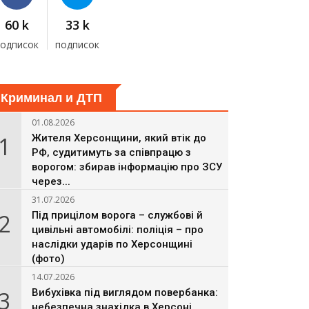
60 k
33 k
подписок
подписок
Криминал и ДТП
01.08.2026
1
Жителя Херсонщини, який втік до
РФ, судитимуть за співпрацю з
ворогом: збирав інформацію про ЗСУ
через...
31.07.2026
2
Під прицілом ворога – службові й
цивільні автомобілі: поліція – про
наслідки ударів по Херсонщині
(фото)
14.07.2026
3
Вибухівка під виглядом повербанка:
небезпечна знахідка в Херсоні