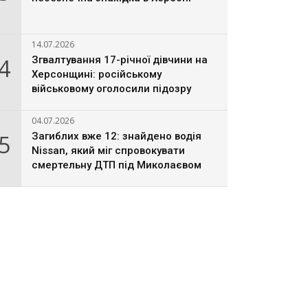
14.07.2026
4
Згвалтування 17-річної дівчини на
Херсонщині: російському
військовому оголосили підозру
04.07.2026
5
Загиблих вже 12: знайдено водія
Nissan, який міг спровокувати
смертельну ДТП під Миколаєвом