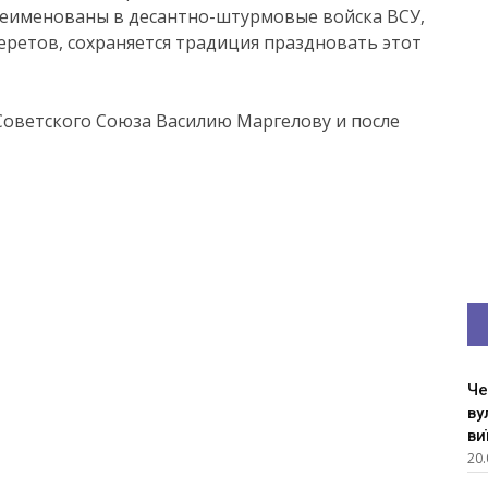
еименованы в десантно-штурмовые войска ВСУ,
еретов, сохраняется традиция праздновать этот
Советского Союза Василию Маргелову и после
Че
ву
ви
20.