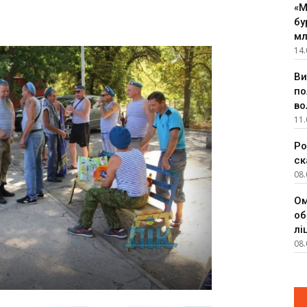
«М
бу
мл
14.
Ви
по
во
11.
Ро
ск
08.
Ом
об
лі
08.