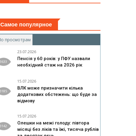
Самое популярное
По просмотрам
(активная вкладка)
23.07.2026
Пенсія у 60 років: у ПФУ назвали
3633
необхідний стаж на 2026 рік
15.07.2026
ВЛК може призначити кілька
3185
додаткових обстежень: що буде за
відмову
15.07.2026
Олешки на межі голоду: півтора
3142
місяці без ліків та їжі, тисяча рублів
за десяток яєць