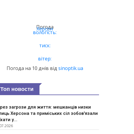
Погода
Херсон
вологість:
тиск:
вітер:
Погода на 10 днів від
sinoptik.ua
Топ новости
рез загрози для життя: мешканців низки
лиць Херсона та приміських сіл зобов'язали
їхати у...
07.2026