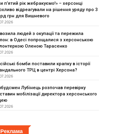
и п’ятий рік жебракуємо!» – херсонці
рхливо відреагували на рішення уряду про 3
рд грн для Вишневого
07.2026
возила людей з окупації та пережила
лон: в Одесі попрощалися з херсонською
лонтеркою Оленою Тарасенко
07.2026
сійські бомби поставили крапку в історії
андального ТРЦ в центрі Херсона?
07.2026
будсмен Лубінець розпочав перевірку
ставин мобілізації директора херсонського
цею
07.2026
Реклама