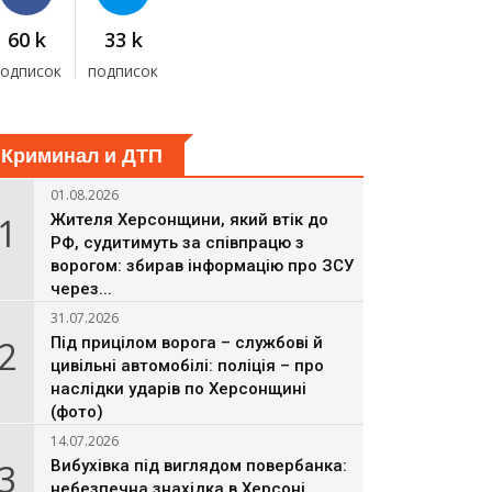
60 k
33 k
подписок
подписок
Криминал и ДТП
01.08.2026
1
Жителя Херсонщини, який втік до
РФ, судитимуть за співпрацю з
ворогом: збирав інформацію про ЗСУ
через...
31.07.2026
2
Під прицілом ворога – службові й
цивільні автомобілі: поліція – про
наслідки ударів по Херсонщині
(фото)
14.07.2026
3
Вибухівка під виглядом повербанка:
небезпечна знахідка в Херсоні