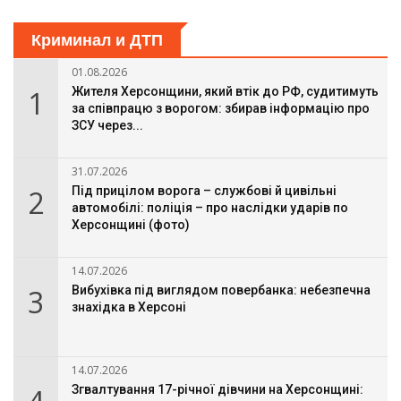
Криминал и ДТП
01.08.2026
1
Жителя Херсонщини, який втік до РФ, судитимуть
за співпрацю з ворогом: збирав інформацію про
ЗСУ через...
31.07.2026
2
Під прицілом ворога – службові й цивільні
автомобілі: поліція – про наслідки ударів по
Херсонщині (фото)
14.07.2026
3
Вибухівка під виглядом повербанка: небезпечна
знахідка в Херсоні
14.07.2026
Згвалтування 17-річної дівчини на Херсонщині: