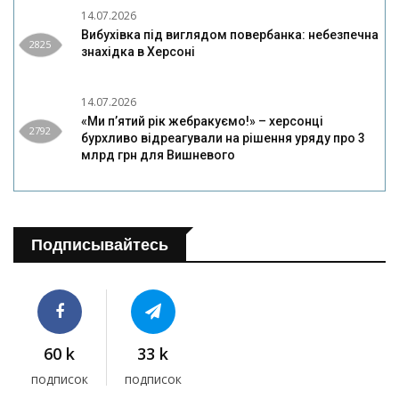
14.07.2026
Вибухівка під виглядом повербанка: небезпечна
2825
знахідка в Херсоні
14.07.2026
«Ми п’ятий рік жебракуємо!» – херсонці
2792
бурхливо відреагували на рішення уряду про 3
млрд грн для Вишневого
Подписывайтесь
60 k
33 k
подписок
подписок