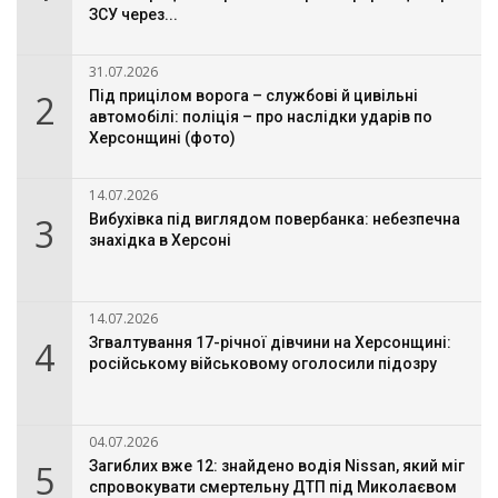
ЗСУ через...
31.07.2026
2
Під прицілом ворога – службові й цивільні
автомобілі: поліція – про наслідки ударів по
Херсонщині (фото)
14.07.2026
3
Вибухівка під виглядом повербанка: небезпечна
знахідка в Херсоні
14.07.2026
4
Згвалтування 17-річної дівчини на Херсонщині:
російському військовому оголосили підозру
04.07.2026
5
Загиблих вже 12: знайдено водія Nissan, який міг
спровокувати смертельну ДТП під Миколаєвом