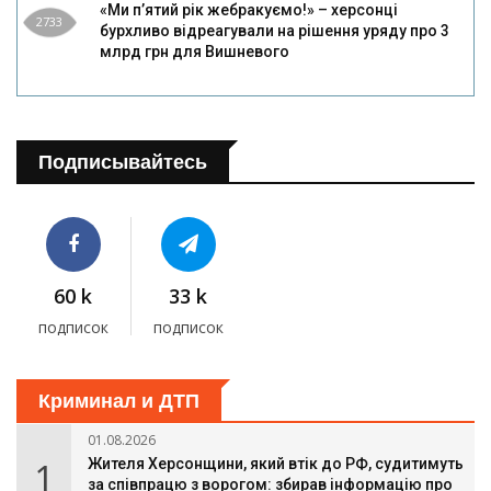
«Ми п’ятий рік жебракуємо!» – херсонці
2733
бурхливо відреагували на рішення уряду про 3
млрд грн для Вишневого
Подписывайтесь
60 k
33 k
подписок
подписок
Криминал и ДТП
01.08.2026
1
Жителя Херсонщини, який втік до РФ, судитимуть
за співпрацю з ворогом: збирав інформацію про