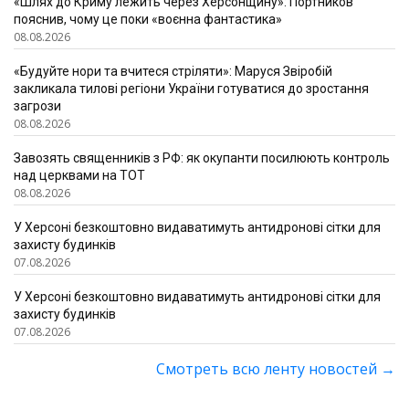
«Шлях до Криму лежить через Херсонщину»: Портников
пояснив, чому це поки «воєнна фантастика»
08.08.2026
«Будуйте нори та вчитеся стріляти»: Маруся Звіробій
закликала тилові регіони України готуватися до зростання
загрози
08.08.2026
Завозять священників з РФ: як окупанти посилюють контроль
над церквами на ТОТ
08.08.2026
У Херсоні безкоштовно видаватимуть антидронові сітки для
захисту будинків
07.08.2026
У Херсоні безкоштовно видаватимуть антидронові сітки для
захисту будинків
07.08.2026
Смотреть всю ленту новостей
→