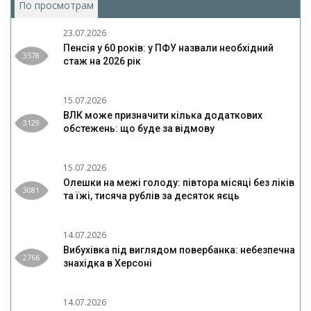
По просмотрам
(активная вкладка)
23.07.2026
Пенсія у 60 років: у ПФУ назвали необхідний
3578
стаж на 2026 рік
15.07.2026
ВЛК може призначити кілька додаткових
3129
обстежень: що буде за відмову
15.07.2026
Олешки на межі голоду: півтора місяці без ліків
3081
та їжі, тисяча рублів за десяток яєць
14.07.2026
Вибухівка під виглядом повербанка: небезпечна
2766
знахідка в Херсоні
14.07.2026