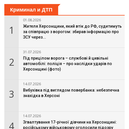
Криминал и ДТП
01.08.2026
1
Жителя Херсонщини, який втік до РФ, судитимуть
за співпрацю з ворогом: збирав інформацію про
ЗСУ через...
31.07.2026
2
Під прицілом ворога – службові й цивільні
автомобілі: поліція – про наслідки ударів по
Херсонщині (фото)
14.07.2026
3
Вибухівка під виглядом повербанка: небезпечна
знахідка в Херсоні
14.07.2026
4
Згвалтування 17-річної дівчини на Херсонщині:
російському військовому оголосили підозру