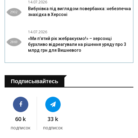
14.07.2026
Вибухівка під виглядом повербанка: небезпечна
2902
знахідка в Херсоні
14.07.2026
«Ми п’ятий рік жебракуємо!» – херсонці
2869
бурхливо відреагували на рішення уряду про 3
млрд грн для Вишневого
Подписывайтесь
60 k
33 k
подписок
подписок