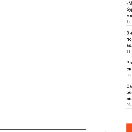
«М
бу
мл
14.
Ви
по
во
11.
Ро
ск
08.
Ом
об
лі
08.
__________________________________________