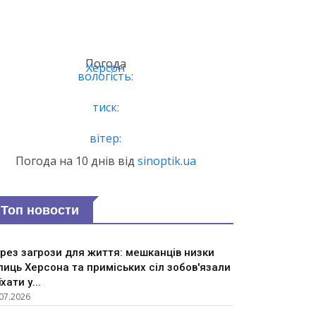
Погода
Херсон
вологість:
тиск:
вітер:
Погода на 10 днів від
sinoptik.ua
Топ новости
рез загрози для життя: мешканців низки
лиць Херсона та приміських сіл зобов'язали
їхати у...
07.2026