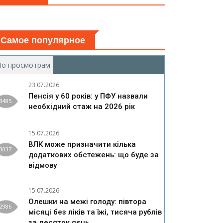
Самое популярное
По просмотрам
(активная вкладка)
23.07.2026
Пенсія у 60 років: у ПФУ назвали
3485
необхідний стаж на 2026 рік
15.07.2026
ВЛК може призначити кілька
3037
додаткових обстежень: що буде за
відмову
15.07.2026
Олешки на межі голоду: півтора
2986
місяці без ліків та їжі, тисяча рублів
за десяток яєць