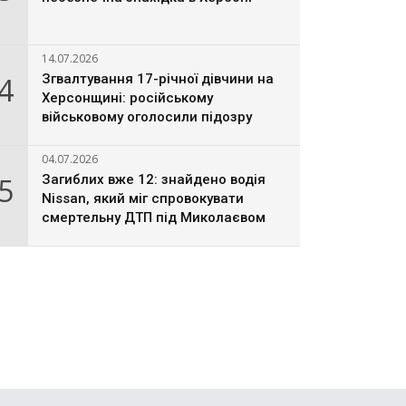
14.07.2026
4
Згвалтування 17-річної дівчини на
Херсонщині: російському
військовому оголосили підозру
04.07.2026
5
Загиблих вже 12: знайдено водія
Nissan, який міг спровокувати
смертельну ДТП під Миколаєвом