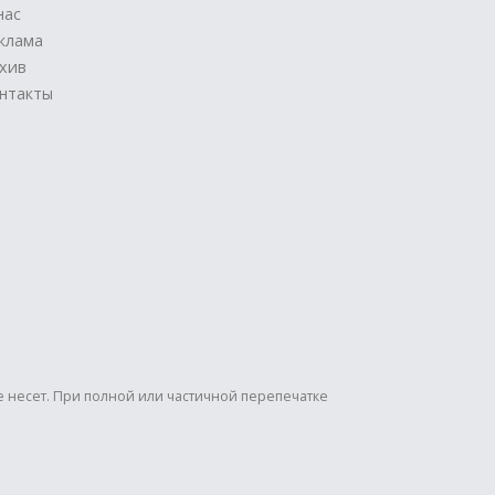
нас
клама
хив
нтакты
е несет. При полной или частичной перепечатке