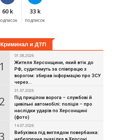
60 k
33 k
подписок
подписок
Криминал и ДТП
01.08.2026
1
Жителя Херсонщини, який втік до
РФ, судитимуть за співпрацю з
ворогом: збирав інформацію про ЗСУ
через...
31.07.2026
2
Під прицілом ворога – службові й
цивільні автомобілі: поліція – про
наслідки ударів по Херсонщині
(фото)
14.07.2026
3
Вибухівка під виглядом повербанка:
небезпечна знахідка в Херсоні