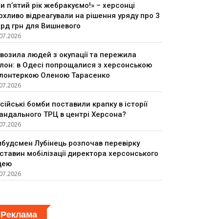
и п’ятий рік жебракуємо!» – херсонці
рхливо відреагували на рішення уряду про 3
рд грн для Вишневого
07.2026
возила людей з окупації та пережила
лон: в Одесі попрощалися з херсонською
лонтеркою Оленою Тарасенко
07.2026
сійські бомби поставили крапку в історії
андального ТРЦ в центрі Херсона?
07.2026
будсмен Лубінець розпочав перевірку
ставин мобілізації директора херсонського
цею
07.2026
Реклама