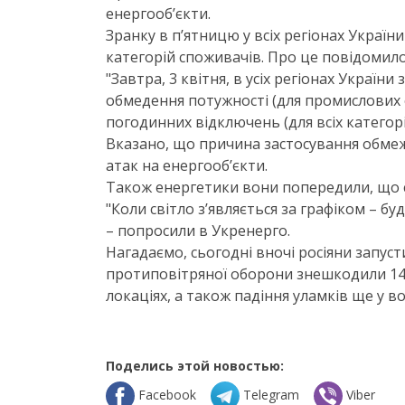
енергооб’єкти.
Зранку в п’ятницю у всіх регіонах Україн
категорій споживачів. Про це повідомило 
"Завтра, 3 квітня, в усіх регіонах України
обмедення потужності (для промислових сп
погодинних відключень (для всіх категорі
Вказано, що причина застосування обмеж
атак на енергооб’єкти.
Також енергетики вони попередили, що с
"Коли світло з’являється за графіком – 
– попросили в Укренерго.
Нагадаємо, сьогодні вночі росіяни запуст
протиповітряної оборони знешкодили 147 
локаціях, а також падіння уламків ще у в
Поделись этой новостью:
Facebook
Telegram
Viber