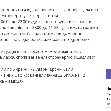
и повернуться відключення електроенергії для всіх
Укренерго у четвер, 2 квітня.
 з 06:00 до 22:00 будуть застосовуватись графіки
оживачів), а з 07:00 до 11:00 – діятимуть графіки
й споживачів)", – йдеться у повідомленні.
ень – наслідки російських ракетно-дронових
итуація в енергосистемі може змінитись.
будь ласка, споживайте електроенергію ощадливо",
или по Україні 172 ударні дрони. Сили
з них. Зафіксовані влучання 22 БпЛА на 12
осьми місцях.
Че
ву
ви
20.