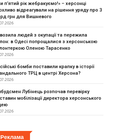
и п’ятий рік жебракуємо!» – херсонці
рхливо відреагували на рішення уряду про 3
рд грн для Вишневого
07.2026
возила людей з окупації та пережила
лон: в Одесі попрощалися з херсонською
лонтеркою Оленою Тарасенко
07.2026
сійські бомби поставили крапку в історії
андального ТРЦ в центрі Херсона?
07.2026
будсмен Лубінець розпочав перевірку
ставин мобілізації директора херсонського
цею
07.2026
Реклама