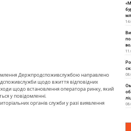
«М
бу
мл
14.
Ви
по
во
11.
Ро
ск
домлення Держпродспоживслужбою направлено
08.
одспоживслужби щодо вжиття відповідних
Ом
заходи щодо встановлення оператора ринку, який
об
еться у повідомленні.
лі
иторіальних органів служби у разі виявлення
08.