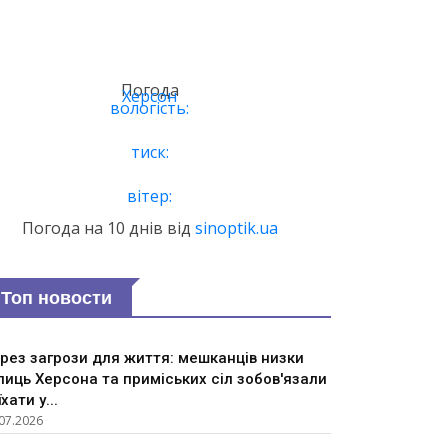
Погода
Херсон
вологість:
тиск:
вітер:
Погода на 10 днів від
sinoptik.ua
Топ новости
рез загрози для життя: мешканців низки
лиць Херсона та приміських сіл зобов'язали
їхати у...
07.2026