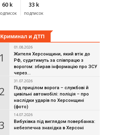
60 k
33 k
подписок
подписок
Криминал и ДТП
01.08.2026
1
Жителя Херсонщини, який втік до
РФ, судитимуть за співпрацю з
ворогом: збирав інформацію про ЗСУ
через...
31.07.2026
2
Під прицілом ворога – службові й
цивільні автомобілі: поліція – про
наслідки ударів по Херсонщині
(фото)
14.07.2026
3
Вибухівка під виглядом повербанка:
небезпечна знахідка в Херсоні