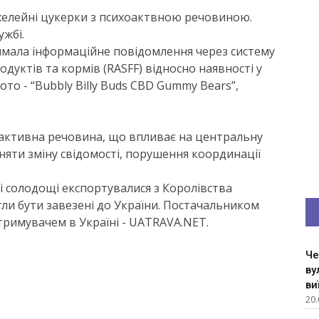
желейні цукерки з психоактвною речовиною.
жбі.
римала інформаційне повідомлення через систему
уктів та кормів (RASFF) відносно наявності у
то - “Bubbly Billy Buds CBD Gummy Bears”,
оактивна речовина, що впливає на центральну
яти зміну свідомості, порушення координації
ні солодощі експортувалися з Королівства
ли бути завезені до України. Постачальником
 отримувачем в Україні - UATRAVA.NET.
Че
ву
ви
20.