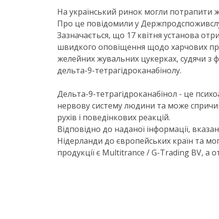
На український ринок могли потрапити 
Про це повідомили у Держпродспоживслу
Зазначається, що 17 квітня установа от
швидкого оповіщення щодо харчових прод
желейних жувальних цукерках, судячи з фо
дельта-9-тетрагідроканабінолу.
Дельта-9-тетрагідроканабінол - це псих
нервову систему людини та може спричин
рухів і поведінкових реакцій.
Відповідно до наданої інформації, вказа
Нідерланди до європейських країн та мог
продукції є Multitrance / G-Trading BV, а