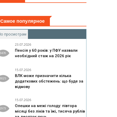
Самое популярное
По просмотрам
(активная вкладка)
23.07.2026
Пенсія у 60 років: у ПФУ назвали
3470
необхідний стаж на 2026 рік
15.07.2026
ВЛК може призначити кілька
3025
додаткових обстежень: що буде за
відмову
15.07.2026
Олешки на межі голоду: півтора
2973
місяці без ліків та їжі, тисяча рублів
за десяток яєць