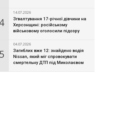
14.07.2026
4
Згвалтування 17-річної дівчини на
Херсонщині: російському
військовому оголосили підозру
04.07.2026
5
Загиблих вже 12: знайдено водія
Nissan, який міг спровокувати
смертельну ДТП під Миколаєвом