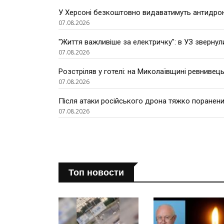
У Херсоні безкоштовно видаватимуть антидроно
07.08.2026
"Життя важливіше за електричку": в УЗ звернул
07.08.2026
Розстріляв у готелі: на Миколаївщині ревнивець
07.08.2026
Після атаки російського дрона тяжко поранени
07.08.2026
Топ новости