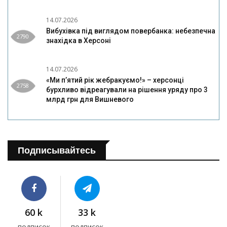
14.07.2026
Вибухівка під виглядом повербанка: небезпечна
2790
знахідка в Херсоні
14.07.2026
«Ми п’ятий рік жебракуємо!» – херсонці
2758
бурхливо відреагували на рішення уряду про 3
млрд грн для Вишневого
Подписывайтесь
60 k
33 k
подписок
подписок