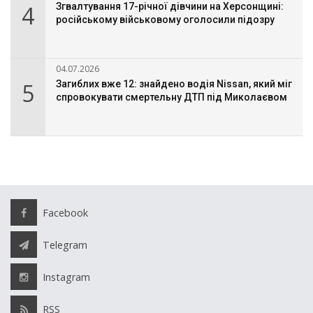
4
Згвалтування 17-річної дівчини на Херсонщині:
російському військовому оголосили підозру
04.07.2026
5
Загиблих вже 12: знайдено водія Nissan, який міг
спровокувати смертельну ДТП під Миколаєвом
Facebook
Telegram
Instagram
RSS