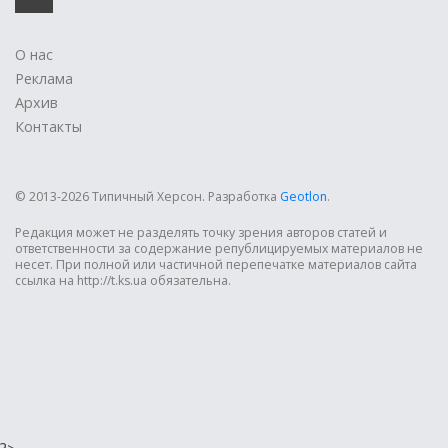
О нас
Реклама
Архив
Контакты
© 2013-2026 Типичный Херсон.
Разработка
Geotlon
.
Редакция может не разделять точку зрения авторов статей и
ответственности за содержание републицируемых материалов не
несет. При полной или частичной перепечатке материалов сайта
ссылка на http://t.ks.ua обязательна.