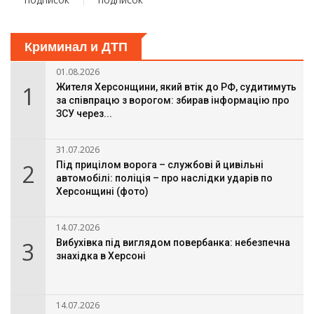
Криминал и ДТП
01.08.2026
1
Жителя Херсонщини, який втік до РФ, судитимуть
за співпрацю з ворогом: збирав інформацію про
ЗСУ через...
31.07.2026
2
Під прицілом ворога – службові й цивільні
автомобілі: поліція – про наслідки ударів по
Херсонщині (фото)
14.07.2026
3
Вибухівка під виглядом повербанка: небезпечна
знахідка в Херсоні
14.07.2026