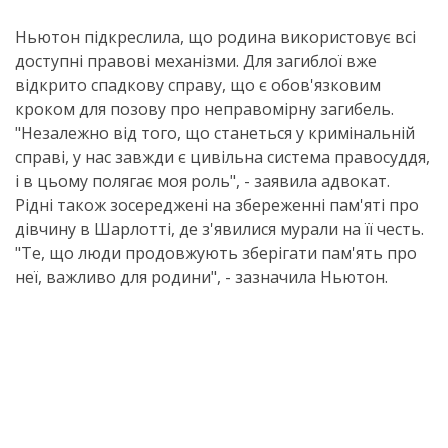
Ньютон підкреслила, що родина використовує всі
доступні правові механізми. Для загиблої вже
відкрито спадкову справу, що є обов'язковим
кроком для позову про неправомірну загибель.
"Незалежно від того, що станеться у кримінальній
справі, у нас завжди є цивільна система правосуддя,
і в цьому полягає моя роль", - заявила адвокат.
Рідні також зосереджені на збереженні пам'яті про
дівчину в Шарлотті, де з'явилися мурали на її честь.
"Те, що люди продовжують зберігати пам'ять про
неї, важливо для родини", - зазначила Ньютон.