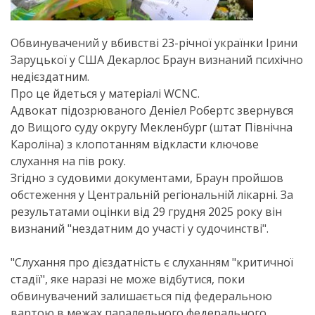
Обвинувачений у вбивстві 23-річної українки Ірини
Заруцької у США Декарлос Браун визнаний психічно
недієздатним.
Про це йдеться у матеріалі WCNC.
Адвокат підозрюваного Деніел Робертс звернувся
до Вищого суду округу Мекленбург (штат Північна
Кароліна) з клопотанням відкласти ключове
слухання на пів року.
Згідно з судовими документами, Браун пройшов
обстеження у Центральній регіональній лікарні. За
результатами оцінки від 29 грудня 2025 року він
визнаний "нездатним до участі у судочинстві".
"Слухання про дієздатність є слуханням "критичної
стадії", яке наразі не може відбутися, поки
обвинувачений залишається під федеральною
вартою в межах паралельного федерального