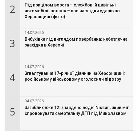
2
Під прицілом ворога – службові й цивільні
автомобілі: поліція – про наслідки ударів по
Херсонщині (фото)
14.07.2026
3
Вибухівка під виглядом повербанка: небезпечна
знахідка в Херсоні
14.07.2026
4
Згвалтування 17-річної дівчини на Херсонщині:
російському військовому оголосили підозру
04.07.2026
5
Загиблих вже 12: знайдено водія Nissan, який міг
спровокувати смертельну ДТП під Миколаєвом