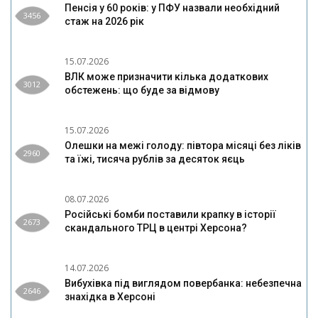
Пенсія у 60 років: у ПФУ назвали необхідний
3456
стаж на 2026 рік
15.07.2026
ВЛК може призначити кілька додаткових
3012
обстежень: що буде за відмову
15.07.2026
Олешки на межі голоду: півтора місяці без ліків
2960
та їжі, тисяча рублів за десяток яєць
08.07.2026
Російські бомби поставили крапку в історії
2673
скандального ТРЦ в центрі Херсона?
14.07.2026
Вибухівка під виглядом повербанка: небезпечна
2646
знахідка в Херсоні