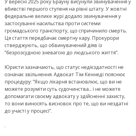
У вересні 2025 року Брауну висунули звинувачення у
вбивстві першого ступеня на рівні штату. У жовтні
федеральне велике журі додало звинувачення у
застосуванні насильства проти системи
громадського транспорту, що спричинило смерть.
Ця стаття передбачає смертну кару. Прокурори
стверджують, що обвинувачений діяв із
"безрозсудною зневагою до людського життя".
Юристи зазначають, що статус недієздатності не
означає звільнення. Адвокат Тім Кеннеді пояснює
процедуру: "Якщо лікарня встановлює, що ви не
можете розуміти суть судочинства... і не можете
допомагати своєму адвокату у здійсненні захисту,
то вони виносять висновок про те, що ви нездатні
до участі у процесі".
.