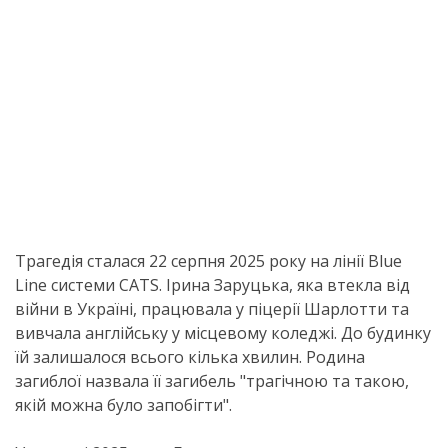
Трагедія сталася 22 серпня 2025 року на лінії Blue
Line системи CATS. Ірина Заруцька, яка втекла від
війни в Україні, працювала у піцерії Шарлотти та
вивчала англійську у місцевому коледжі. До будинку
їй залишалося всього кілька хвилин. Родина
загиблої назвала її загибель "трагічною та такою,
якій можна було запобігти".