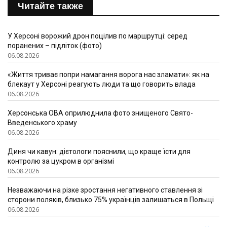
Читайте также
У Херсоні ворожий дрон поцілив по маршрутці: серед
поранених – підліток (фото)
06.08.2026
«Життя триває попри намагання ворога нас зламати»: як на
блекаут у Херсоні реагують люди та що говорить влада
06.08.2026
Херсонська ОВА оприлюднила фото знищеного Свято-
Введенського храму
06.08.2026
Диня чи кавун: дієтологи пояснили, що краще їсти для
контролю за цукром в організмі
06.08.2026
Незважаючи на різке зростання негативного ставлення зі
сторони поляків, близько 75% українців залишаться в Польщі
06.08.2026