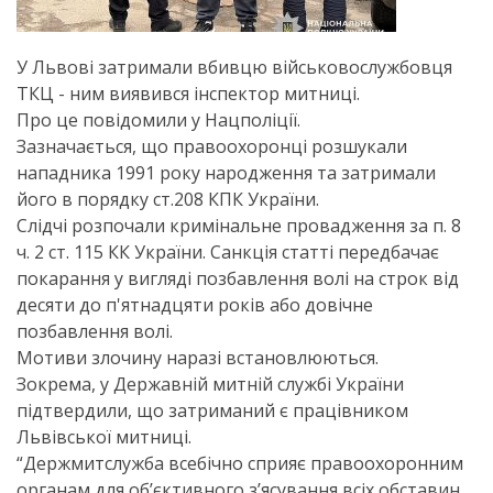
У Львові затримали вбивцю військовослужбовця
ТКЦ - ним виявився інспектор митниці.
Про це повідомили у Нацполіції.
Зазначається, що правоохоронці розшукали
нападника 1991 року народження та затримали
його в порядку ст.208 КПК України.
Слідчі розпочали кримінальне провадження за п. 8
ч. 2 ст. 115 КК України. Санкція статті передбачає
покарання у вигляді позбавлення волі на строк від
десяти до п'ятнадцяти років або довічне
позбавлення волі.
Мотиви злочину наразі встановлюються.
Зокрема, у Державній митній службі України
підтвердили, що затриманий є працівником
Львівської митниці.
“Держмитслужба всебічно сприяє правоохоронним
органам для обʼєктивного зʼясування всіх обставин