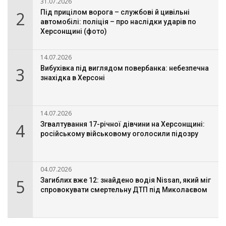
31.07.2026
2
Під прицілом ворога – службові й цивільні
автомобілі: поліція – про наслідки ударів по
Херсонщині (фото)
14.07.2026
3
Вибухівка під виглядом повербанка: небезпечна
знахідка в Херсоні
14.07.2026
4
Згвалтування 17-річної дівчини на Херсонщині:
російському військовому оголосили підозру
04.07.2026
5
Загиблих вже 12: знайдено водія Nissan, який міг
спровокувати смертельну ДТП під Миколаєвом