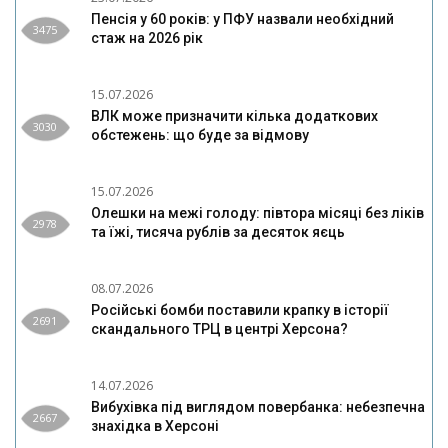
Пенсія у 60 років: у ПФУ назвали необхідний
3475
стаж на 2026 рік
15.07.2026
ВЛК може призначити кілька додаткових
3030
обстежень: що буде за відмову
15.07.2026
Олешки на межі голоду: півтора місяці без ліків
2978
та їжі, тисяча рублів за десяток яєць
08.07.2026
Російські бомби поставили крапку в історії
2691
скандального ТРЦ в центрі Херсона?
14.07.2026
Вибухівка під виглядом повербанка: небезпечна
2667
знахідка в Херсоні