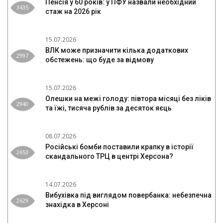
Пенсія у 60 років: у ПФУ назвали необхідний
3435
стаж на 2026 рік
15.07.2026
ВЛК може призначити кілька додаткових
2997
обстежень: що буде за відмову
15.07.2026
Олешки на межі голоду: півтора місяці без ліків
2940
та їжі, тисяча рублів за десяток яєць
08.07.2026
Російські бомби поставили крапку в історії
2653
скандального ТРЦ в центрі Херсона?
14.07.2026
Вибухівка під виглядом повербанка: небезпечна
2629
знахідка в Херсоні