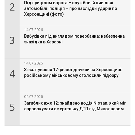
2
Під прицілом ворога – службові й цивільні
автомобілі: поліція – про наслідки ударів по
Херсонщині (фото)
14.07.2026
3
Вибухівка під виглядом повербанка: небезпечна
знахідка в Херсоні
14.07.2026
4
Згвалтування 17-річної дівчини на Херсонщині:
російському військовому оголосили підозру
04.07.2026
5
Загиблих вже 12: знайдено водія Nissan, який міг
спровокувати смертельну ДТП під Миколаєвом