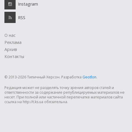
Instagram
RSS
О нас
Реклама
Архив
Контакты
© 2013-2026 Типичный Херсон.
Разработка
Geotlon
.
Редакция может не разделять точку зрения авторов статей и
ответственности за содержание републицируемых материалов не
несет. При полной или частичной перепечатке материалов сайта
ссылка на http://t.ks.ua обязательна.