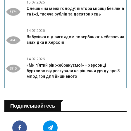
15.07.2026
Олешки на межі голоду: півтора місяці без ліків
3174
та їжі, тисяча рублів за десяток яєць
14.07.2026
Вибухівка під виглядом повербанка: небезпечна
2849
знахідка в Херсоні
14.07.2026
«Ми п’ятий рік жебракуємо!» – херсонці
2815
бурхливо відреагували на рішення уряду про 3
млрд грн для Вишневого
Подписывайтесь