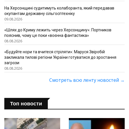
На Херсонщині судитимуть колаборанта, який передавав
окупантам державну сільгосптехніку
09.08.2026
«Шлях до Криму лежить через Херсонщину»: Портников
пояснив, чому це поки «воєнна фантастика»
08.08.2026
«Будуйте нори та вчитеся стріляти»: Маруся Звіробій
закликала тилові регіони України готуватися до зростання
загрози
08.08.2026
Смотреть всю ленту новостей
→
Топ новости