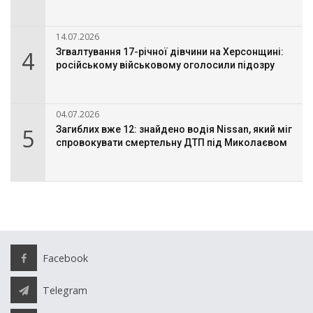
14.07.2026
4
Згвалтування 17-річної дівчини на Херсонщині:
російському військовому оголосили підозру
04.07.2026
5
Загиблих вже 12: знайдено водія Nissan, який міг
спровокувати смертельну ДТП під Миколаєвом
Facebook
Telegram