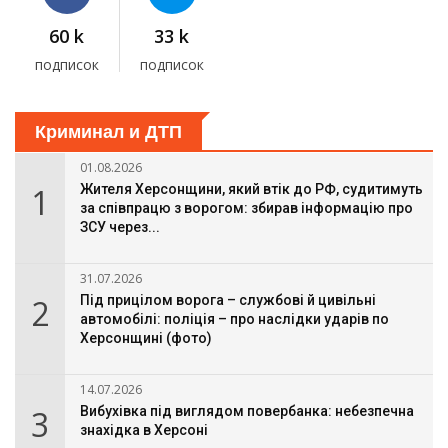
60 k
33 k
подписок
подписок
Криминал и ДТП
01.08.2026
1
Жителя Херсонщини, який втік до РФ, судитимуть
за співпрацю з ворогом: збирав інформацію про
ЗСУ через...
31.07.2026
2
Під прицілом ворога – службові й цивільні
автомобілі: поліція – про наслідки ударів по
Херсонщині (фото)
14.07.2026
3
Вибухівка під виглядом повербанка: небезпечна
знахідка в Херсоні