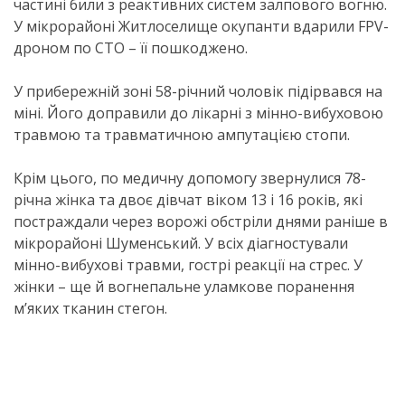
частині били з реактивних систем залпового вогню.
У мікрорайоні Житлоселище окупанти вдарили FPV-
дроном по СТО – її пошкоджено.
У прибережній зоні 58-річний чоловік підірвався на
міні. Його доправили до лікарні з мінно-вибуховою
травмою та травматичною ампутацією стопи.
Крім цього, по медичну допомогу звернулися 78-
річна жінка та двоє дівчат віком 13 і 16 років, які
постраждали через ворожі обстріли днями раніше в
мікрорайоні Шуменський. У всіх діагностували
мінно-вибухові травми, гострі реакції на стрес. У
жінки – ще й вогнепальне уламкове поранення
м’яких тканин стегон.