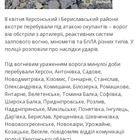
8 квітня Херсонський і Бериславський райони
вкотре перебували під атакою окупантів – ворог
вів обстріли з артилерії, реактивних систем
залпового вогню, мінометів та БпЛА різних типів. У
поліції розповіли про наслідки ударів.
Під вогневим ураженням ворога минулої доби
перебували Херсон, Антонівка, Садове,
Новодмитрівка, Кізомис, Гончарне, Станіслав,
Олександрівка, Комишани, Білозерка, Ромашкове,
Янтарне, Велетенське, Томина Балка, Софіївка,
Широка Балка, Придніпровське, Розлив,
Наддніпрянське, Микільське, Понятівка, Інгулець,
Дар’ївка, Берислав, Хрещенівка, Шевченківка,
Нововоскресенське, Новокаїри, Урожайне,
Козацьке, Веселе, повідомляє відділ комунікації
поліції Херсонської області.