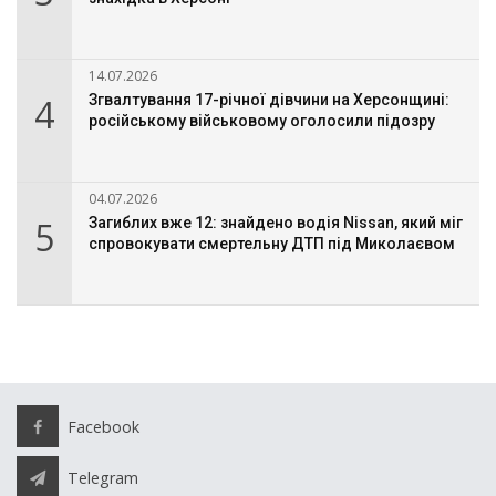
14.07.2026
4
Згвалтування 17-річної дівчини на Херсонщині:
російському військовому оголосили підозру
04.07.2026
5
Загиблих вже 12: знайдено водія Nissan, який міг
спровокувати смертельну ДТП під Миколаєвом
Facebook
Telegram