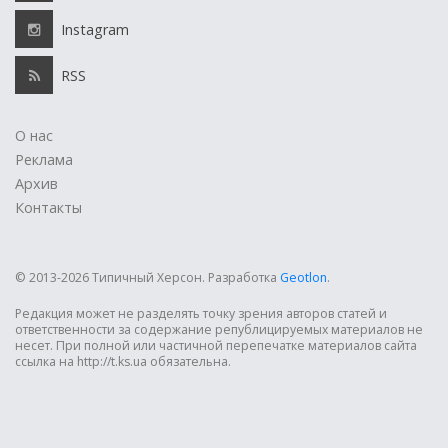
Instagram
RSS
О нас
Реклама
Архив
Контакты
© 2013-2026 Типичный Херсон.
Разработка
Geotlon
.
Редакция может не разделять точку зрения авторов статей и
ответственности за содержание републицируемых материалов не
несет. При полной или частичной перепечатке материалов сайта
ссылка на http://t.ks.ua обязательна.