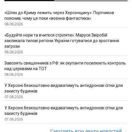
«Шлях до Криму лежить через Херсонщину»: Портников
пояснив, чому це поки «воєнна фантастика»
08.08.2026
«Будуйте нори та вчитеся стріляти»: Маруся Звіробій
закликала тилові регіони України готуватися до зростання
загрози
08.08.2026
Завозять священників з РФ: як окупанти посилюють контроль
над церквами на ТОТ
08.08.2026
У Херсоні безкоштовно видаватимуть антидронові сітки для
захисту будинків
07.08.2026
У Херсоні безкоштовно видаватимуть антидронові сітки для
захисту будинків
07.08.2026
Смотреть всю ленту новостей
→