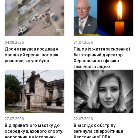
04.08.2026
31.07.2026
Дрон атакував продавця
Пішов із життя засновник і
овочів у Херсоні: чоловік
багаторічний директор
розповів, як усе було
Херсонського фізико-
технічного ліцею
27.07.2026
22.07.2026
Від приватного маєтку до
Внаслідок обстрілу
осередку шахового спорту:
загинула співробітниця
ворог знищив історичну
Херсонської ОВА