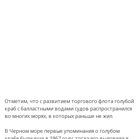
Отметим, что с развитием торгового флота голубой
краб с балластными водами судов распространился
во многих морях, в которых раньше не жил.
В Черном море первые упоминания о голубом
крабе были еще в 1967 году: тогда его выловили в