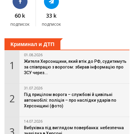
60 k
33 k
подписок
подписок
Криминал и ДТП
01.08.2026
1
Жителя Херсонщини, який втік до РФ, судитимуть
за співпрацю з ворогом: збирав інформацію про
ЗСУ через...
31.07.2026
2
Під прицілом ворога – службові й цивільні
автомобілі: поліція – про наслідки ударів по
Херсонщині (фото)
14.07.2026
3
Вибухівка під виглядом повербанка: небезпечна
знахідка в Херсоні