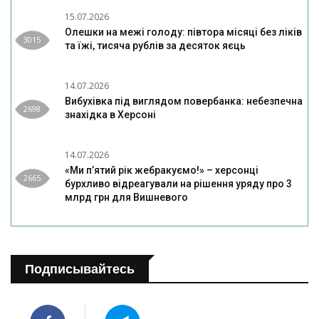
15.07.2026
Олешки на межі голоду: півтора місяці без ліків
3015
та їжі, тисяча рублів за десяток яєць
14.07.2026
Вибухівка під виглядом повербанка: небезпечна
2698
знахідка в Херсоні
14.07.2026
«Ми п’ятий рік жебракуємо!» – херсонці
2665
бурхливо відреагували на рішення уряду про 3
млрд грн для Вишневого
Подписывайтесь