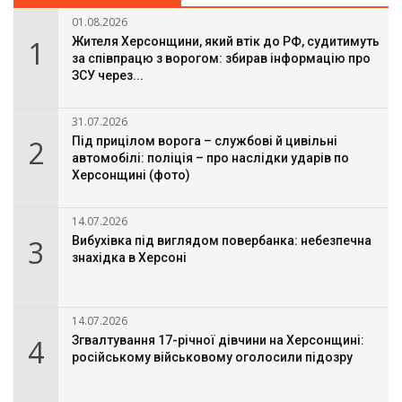
01.08.2026
1
Жителя Херсонщини, який втік до РФ, судитимуть
за співпрацю з ворогом: збирав інформацію про
ЗСУ через...
31.07.2026
2
Під прицілом ворога – службові й цивільні
автомобілі: поліція – про наслідки ударів по
Херсонщині (фото)
14.07.2026
3
Вибухівка під виглядом повербанка: небезпечна
знахідка в Херсоні
14.07.2026
4
Згвалтування 17-річної дівчини на Херсонщині:
російському військовому оголосили підозру