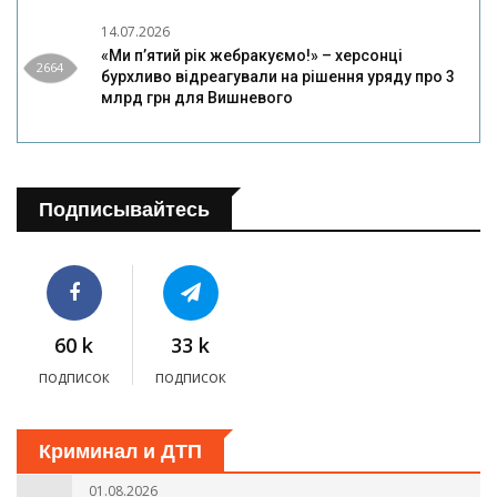
14.07.2026
«Ми п’ятий рік жебракуємо!» – херсонці
2664
бурхливо відреагували на рішення уряду про 3
млрд грн для Вишневого
Подписывайтесь
60 k
33 k
подписок
подписок
Криминал и ДТП
01.08.2026