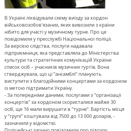
В Україні ліквідували схему виїзду за кордон
військовозобов'язаних, яких вивозили з країни
нібито для участі у музичному турне. Про це
повідомили у пресслужбі Національної поліції.
За версією слідства, послуги надавала
підприємниця, яка представляла до Міністерства
культури та стратегічних комунікацій України
список осіб – учасників музичних гуртів. Вона
стверджувала, що ці "ансамблі" планують
виступити з благодійними концертами за кордоном
із метою підтримати Україну.
- За попередніми даними, послугами з "організації
концертів" за кордоном скористалися майже 30
осіб, ще 16 мали вирушати в "турне". Вартість місця
у "групі" коштувала від 7500 до 13 000 доларів, -
зазначили у відомстві.
Поліцейські заочно повідомили про підозру