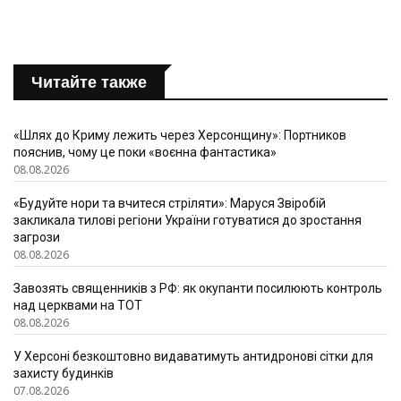
Читайте также
«Шлях до Криму лежить через Херсонщину»: Портников
пояснив, чому це поки «воєнна фантастика»
08.08.2026
«Будуйте нори та вчитеся стріляти»: Маруся Звіробій
закликала тилові регіони України готуватися до зростання
загрози
08.08.2026
Завозять священників з РФ: як окупанти посилюють контроль
над церквами на ТОТ
08.08.2026
У Херсоні безкоштовно видаватимуть антидронові сітки для
захисту будинків
07.08.2026