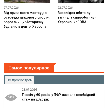
27.07.2026
22.07.2026
Від приватного маєтку до
Внаслідок обстрілу
осередку шахового спорту:
загинула співробітниця
ворог знищив історичну
Херсонської ОВА
будівлю в центрі Херсона
Самое популярное
По просмотрам
(активная вкладка)
23.07.2026
Пенсія у 60 років: у ПФУ назвали необхідний
3475
стаж на 2026 рік