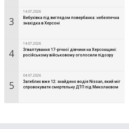
14.07.2026
3
Вибухівка під виглядом повербанка: небезпечна
знахідка в Херсоні
14.07.2026
4
Згвалтування 17-річної дівчини на Херсонщині:
російському військовому оголосили підозру
04.07.2026
5
Загиблих вже 12: знайдено водія Nissan, який міг
спровокувати смертельну ДТП під Миколаєвом