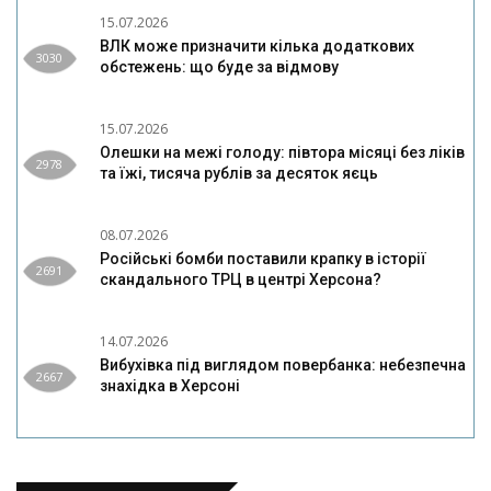
15.07.2026
ВЛК може призначити кілька додаткових
3030
обстежень: що буде за відмову
15.07.2026
Олешки на межі голоду: півтора місяці без ліків
2978
та їжі, тисяча рублів за десяток яєць
08.07.2026
Російські бомби поставили крапку в історії
2691
скандального ТРЦ в центрі Херсона?
14.07.2026
Вибухівка під виглядом повербанка: небезпечна
2667
знахідка в Херсоні