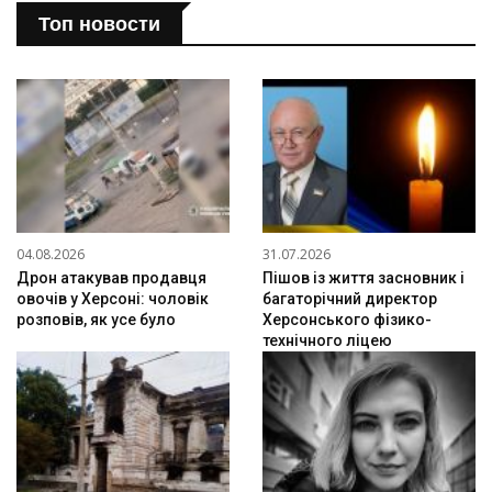
Топ новости
04.08.2026
31.07.2026
Дрон атакував продавця
Пішов із життя засновник і
овочів у Херсоні: чоловік
багаторічний директор
розповів, як усе було
Херсонського фізико-
технічного ліцею