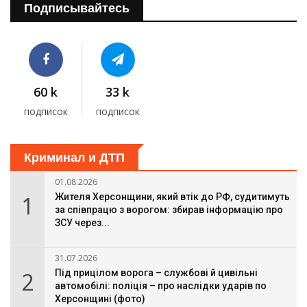
Подписывайтесь
60 k
33 k
подписок
подписок
Криминал и ДТП
01.08.2026
1
Жителя Херсонщини, який втік до РФ, судитимуть
за співпрацю з ворогом: збирав інформацію про
ЗСУ через...
31.07.2026
2
Під прицілом ворога – службові й цивільні
автомобілі: поліція – про наслідки ударів по
Херсонщині (фото)