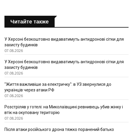
Читайте также
У Херсоні безкоштовно видаватимуть антидронові сітки для
захисту будинків
07.08.2026
У Херсоні безкоштовно видаватимуть антидронові сітки для
захисту будинків
07.08.2026
"Життя важливіше за електричку": в УЗ звернулися до
українців через атаки РФ
07.08.2026
Розстріляв у готелі: на Миколаївщині ревнивець убив жінку і
втік на окуповану територію
07.08.2026
Після атаки російського дрона тяжко поранений батько