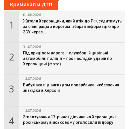
Криминал и ДТП
01.08.2026
1
Жителя Херсонщини, який втік до РФ, судитимуть
за співпрацю з ворогом: збирав інформацію про
ЗСУ через...
31.07.2026
2
Під прицілом ворога – службові й цивільні
автомобілі: поліція – про наслідки ударів по
Херсонщині (фото)
14.07.2026
3
Вибухівка під виглядом повербанка: небезпечна
знахідка в Херсоні
14.07.2026
4
Згвалтування 17-річної дівчини на Херсонщині:
російському військовому оголосили підозру