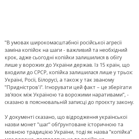
"В умовах широкомасштабної російської агресії
заміна копійок на шаги - важливий та необхідний
крок, адже сьогодні копійки залишилися в обігу
лише у ворожих до України держав. Із 15 країн, що
входили до СРСР, копійка залишилася лише у трьох:
Україні, Росії, Білорусі, а також у так званому
"Придністров'ї". Ігнорувати цей факт – це зберігати
зв’язок між Україною та ворожими наративами", -
сказано в пояснювальній записці до проєкту закону.
У документі сказано, що відродження української
назви монет "шаг" обґрунтоване історичною та
мовною традицією України, тоді як назва "копійка"