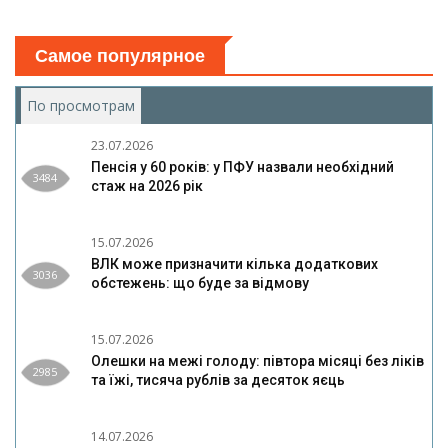
Самое популярное
По просмотрам
(активная вкладка)
23.07.2026
Пенсія у 60 років: у ПФУ назвали необхідний
3484
стаж на 2026 рік
15.07.2026
ВЛК може призначити кілька додаткових
3036
обстежень: що буде за відмову
15.07.2026
Олешки на межі голоду: півтора місяці без ліків
2985
та їжі, тисяча рублів за десяток яєць
14.07.2026