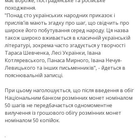
має вороже, пострадянське та російське
походження.
"Понад сто українських народних приказок і
прислів’їв мають згадку про шаг, що свідчить про
широке його побутування серед народу. Ця назва
також широко вживається в класичній українській
літературі, зокрема часто згадується у творчості
Тараса Шевченка, Лесі Українки, Івана
Котляревського, Панаса Мирного, Івана Нечуя-
Левицького та інших письменників", - йдеться в
пояснювальній записці.
При цьому наголошується, що після введення в обіг
Національним банком розмінних монет номіналом
50 шагів не передбачається одномоментне
вилучення із грошового обігу розмінних монет
номіналом 50 копійок.
.