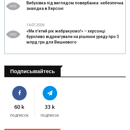
Вибухівка під виглядом повербанка: небезпечна
2672
знахідка в Херсоні
14.07.2026
«Ми п’ятий рік жебракуємо!» – херсонці
2632
бурхливо відреагували на рішення уряду про 3
млрд грн для Вишневого
Подписывайтесь
60 k
33 k
подписок
подписок