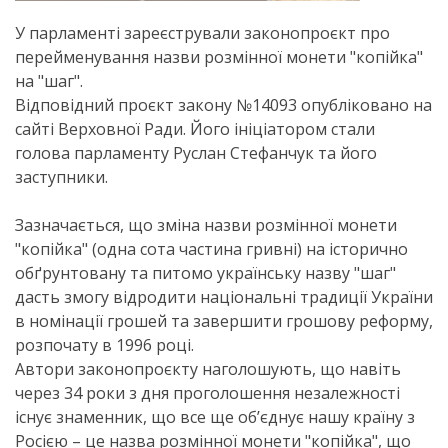
У парламенті зареєстрували законопроєкт про
перейменування назви розмінної монети "копійка"
на "шаг".
Відповідний проєкт закону №14093 опубліковано на
сайті Верховної Ради. Його ініціатором стали
голова парламенту Руслан Стефанчук та його
заступники.
Зазначається, що зміна назви розмінної монети
"копійка" (одна сота частина гривні) на історично
обґрунтовану та питомо українську назву "шаг"
дасть змогу відродити національні традиції України
в номінації грошей та завершити грошову реформу,
розпочату в 1996 році.
Автори законопроєкту наголошують, що навіть
через 34 роки з дня проголошення незалежності
існує знаменник, що все ще об’єднує нашу країну з
Росією – це назва розмінної монети "копійка", що