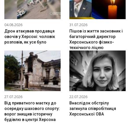
04.08.2026
31.07.2026
Дрон атакував продавця
Пішов із життя засновник і
овочів у Херсоні: чоловік
багаторічний директор
розповів, як усе було
Херсонського фізико-
технічного ліцею
27.07.2026
22.07.2026
Від приватного маєтку до
Внаслідок обстрілу
осередку шахового спорту:
загинула співробітниця
ворог знищив історичну
Херсонської ОВА
будівлю в центрі Херсона