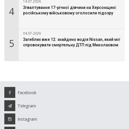
14.07.2026
4
Згвалтування 17-річної дівчини на Херсонщині:
російському військовому оголосили підозру
04.07.2026
5
Загиблих вже 12: знайдено водія Nissan, який міг
спровокувати смертельну ДТП під Миколаєвом
Facebook
Telegram
Instagram