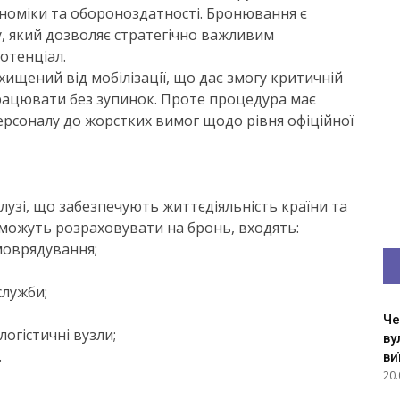
ономіки та обороноздатності. Бронювання є
, який дозволяє стратегічно важливим
отенціал.
ахищений від мобілізації, що дає змогу критичній
рацювати без зупинок. Проте процедура має
 персоналу до жорстких вимог щодо рівня офіційної
лузі, що забезпечують життєдіяльність країни та
 можуть розраховувати на бронь, входять:
моврядування;
служби;
Че
огістичні вузли;
ву
.
ви
20.