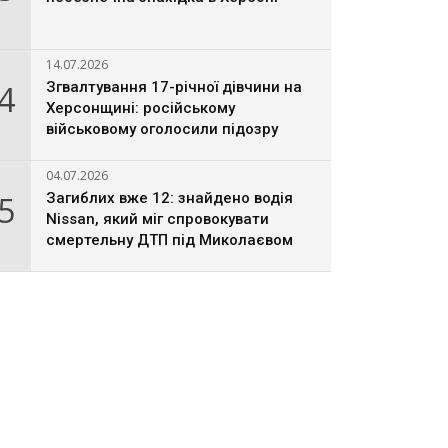
14.07.2026
4
Згвалтування 17-річної дівчини на
Херсонщині: російському
військовому оголосили підозру
04.07.2026
5
Загиблих вже 12: знайдено водія
Nissan, який міг спровокувати
смертельну ДТП під Миколаєвом