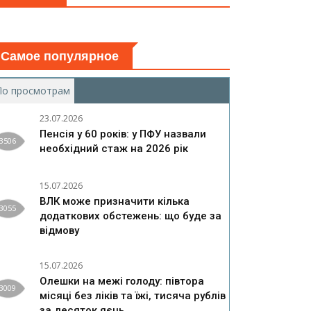
Самое популярное
По просмотрам
(активная вкладка)
23.07.2026
Пенсія у 60 років: у ПФУ назвали
3506
необхідний стаж на 2026 рік
15.07.2026
ВЛК може призначити кілька
3055
додаткових обстежень: що буде за
відмову
15.07.2026
Олешки на межі голоду: півтора
3009
місяці без ліків та їжі, тисяча рублів
за десяток яєць