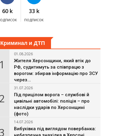
60 k
33 k
подписок
подписок
Криминал и ДТП
01.08.2026
1
Жителя Херсонщини, який втік до
РФ, судитимуть за співпрацю з
ворогом: збирав інформацію про ЗСУ
через...
31.07.2026
2
Під прицілом ворога – службові й
цивільні автомобілі: поліція – про
наслідки ударів по Херсонщині
(фото)
14.07.2026
3
Вибухівка під виглядом повербанка:
небезпечна знахідка в Херсоні