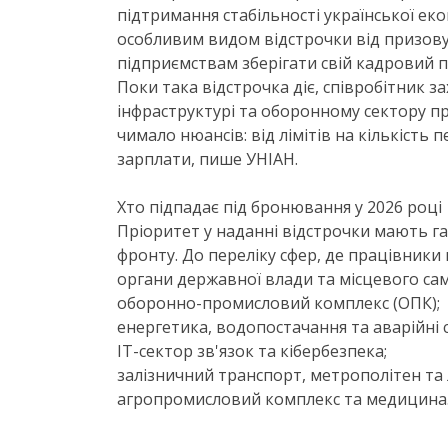
підтримання стабільності української ек
особливим видом відстрочки від призову
підприємствам зберігати свій кадровий п
Поки така відстрочка діє, співробітник з
інфраструктурі та оборонному сектору п
чимало нюансів: від лімітів на кількість
зарплати, пише УНІАН.
Хто підпадає під бронювання у 2026 році
Пріоритет у наданні відстрочки мають га
фронту. До переліку сфер, де працівники
органи державної влади та місцевого са
оборонно-промисловий комплекс (ОПК);
енергетика, водопостачання та аварійні 
ІТ-сектор зв'язок та кібербезпека;
залізничний транспорт, метрополітен та л
агропромисловий комплекс та медицина