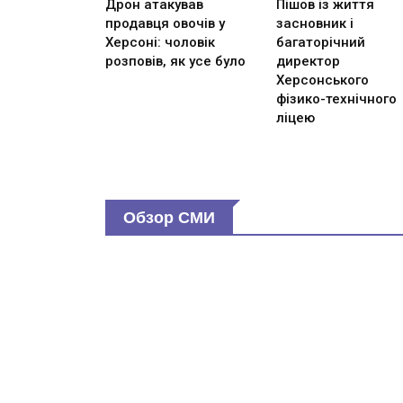
Дрон атакував
Пішов із життя
продавця овочів у
засновник і
Херсоні: чоловік
багаторічний
розповів, як усе було
директор
Херсонського
фізико-технічного
ліцею
Обзор СМИ