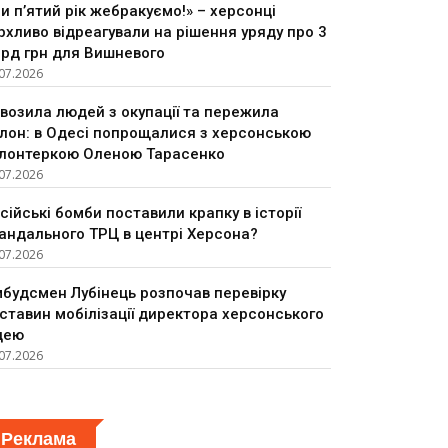
и п’ятий рік жебракуємо!» – херсонці
рхливо відреагували на рішення уряду про 3
рд грн для Вишневого
07.2026
возила людей з окупації та пережила
лон: в Одесі попрощалися з херсонською
лонтеркою Оленою Тарасенко
07.2026
сійські бомби поставили крапку в історії
андального ТРЦ в центрі Херсона?
07.2026
будсмен Лубінець розпочав перевірку
ставин мобілізації директора херсонського
цею
07.2026
Реклама