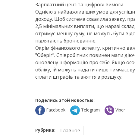
Зарплатний ценз та цифрові вимоги
Однією з найважливіших умов для успішн
доходу. Щоб система схвалила заявку, п
2,5 мінімальних виплати, що наразі склад
отримує меншу суму, не можуть бути відо
підлягають бронюванню.
Окрім фінансового аспекту, критично важ
"Оберіг". Співробітник повинен мати дію
оновлену інформацію про себе. Якщо осо
обліку, їй можуть надати лише тимчасову 
сплати штрафів та зняття з розшуку.
Поделись этой новостью:
Facebook
Telegram
Viber
Рубрика:
Главное