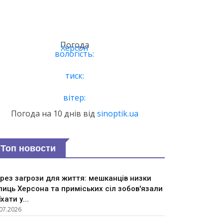
Погода
Херсон
вологість:
тиск:
вітер:
Погода на 10 днів від
sinoptik.ua
Топ новости
рез загрози для життя: мешканців низки
лиць Херсона та приміських сіл зобов'язали
їхати у...
07.2026