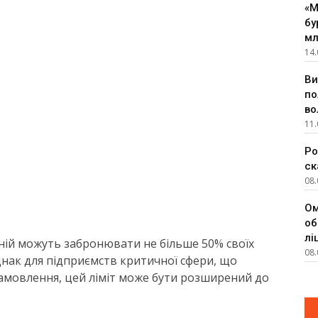
«М
бу
мл
14.
Ви
по
во
11.
Ро
ск
08.
Ом
об
лі
ній можуть забронювати не більше 50% своїх
08.
днак для підприємств критичної сфери, що
амовлення, цей ліміт може бути розширений до