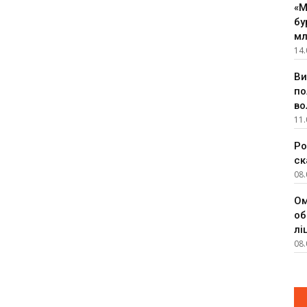
«М
бу
мл
14.
Ви
по
во
11.
Ро
ск
08.
Ом
об
лі
08.