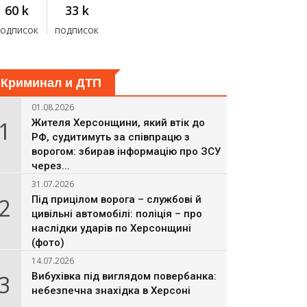
60 k
33 k
подписок
подписок
Криминал и ДТП
01.08.2026
1
Жителя Херсонщини, який втік до
РФ, судитимуть за співпрацю з
ворогом: збирав інформацію про ЗСУ
через...
31.07.2026
2
Під прицілом ворога – службові й
цивільні автомобілі: поліція – про
наслідки ударів по Херсонщині
(фото)
14.07.2026
3
Вибухівка під виглядом повербанка:
небезпечна знахідка в Херсоні