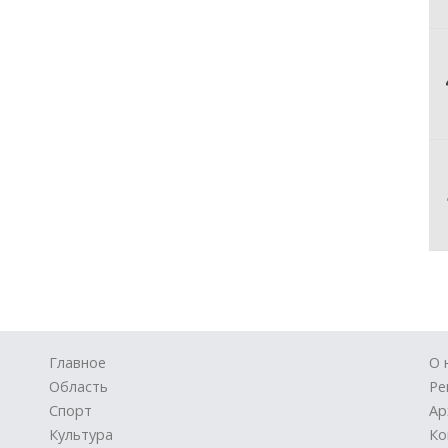
Главное
О 
Область
Ре
Спорт
Ар
Культура
Ко