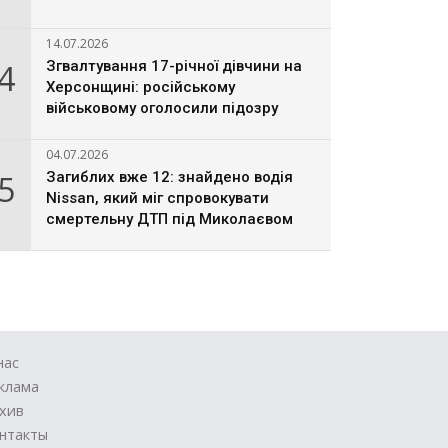
14.07.2026
4
Згвалтування 17-річної дівчини на
Херсонщині: російському
військовому оголосили підозру
04.07.2026
5
Загиблих вже 12: знайдено водія
Nissan, який міг спровокувати
смертельну ДТП під Миколаєвом
нас
клама
хив
нтакты