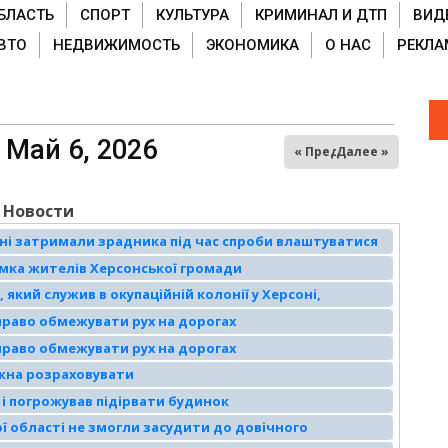
БЛАСТЬ
СПОРТ
КУЛЬТУРА
КРИМИНАЛ И ДТП
ВИД
ВТО
НЕДВИЖИМОСТЬ
ЭКОНОМИКА
О НАС
РЕКЛА
ладка)
 Май 6, 2026
« Пред
Далее »
Новости
соні затримали зрадника під час спроби влаштуватися
думка жителів Херсонської громади
кий служив в окупаційній колонії у Херсоні,
цією
право обмежувати рух на дорогах
право обмежувати рух на дорогах
можна розраховувати
з і погрожував підірвати будинок
ої області не змогли засудити до довічного