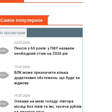
Самое популярное
По просмотрам
(активная вкладка)
23.07.2026
Пенсія у 60 років: у ПФУ назвали
3469
необхідний стаж на 2026 рік
15.07.2026
ВЛК може призначити кілька
3024
додаткових обстежень: що буде за
відмову
15.07.2026
Олешки на межі голоду: півтора
2972
місяці без ліків та їжі, тисяча рублів
за десяток яєць