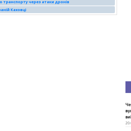
о транспорту через атаки дронів
аній Каховці
Че
ву
ви
20.