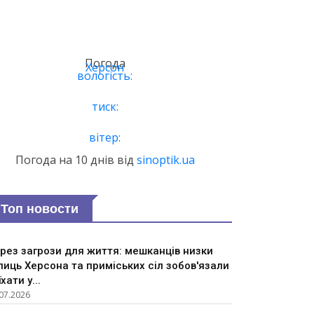
Погода
Херсон
вологість:
тиск:
вітер:
Погода на 10 днів від
sinoptik.ua
Топ новости
рез загрози для життя: мешканців низки
лиць Херсона та приміських сіл зобов'язали
їхати у...
07.2026