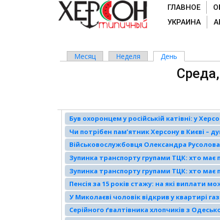
ГЛАВНОЕ
О
УКРАИНА
А
Месяц
Неделя
День
(активная вк
Главные вкладки
Среда,
Був охоронцем у російській катівні: у Хер
на роботу
Чи потрібен пам’ятник Херсону в Києві – 
Військовослужбовця Олександра Русолова, я
відправили за ґрати на 13 років з конфіска
Зупинка транспорту групами ТЦК: хто має 
Зупинка транспорту групами ТЦК: хто має 
Пенсія за 15 років стажу: на які виплати 
У Миколаєві чоловік відкрив у квартирі га
Серійного ґвалтівника хлопчиків з Одеськ