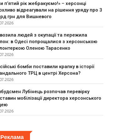
и п’ятий рік жебракуємо!» – херсонці
рхливо відреагували на рішення уряду про 3
рд грн для Вишневого
07.2026
возила людей з окупації та пережила
лон: в Одесі попрощалися з херсонською
лонтеркою Оленою Тарасенко
07.2026
сійські бомби поставили крапку в історії
андального ТРЦ в центрі Херсона?
07.2026
будсмен Лубінець розпочав перевірку
ставин мобілізації директора херсонського
цею
07.2026
Реклама