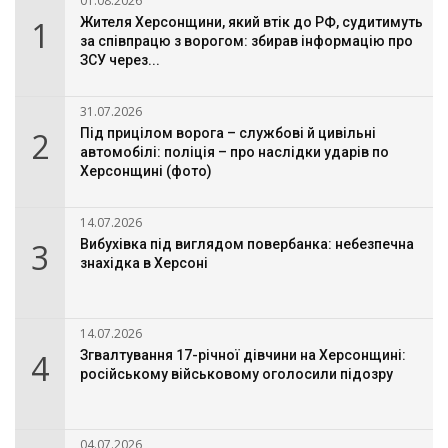
01.08.2026
1
Жителя Херсонщини, який втік до РФ, судитимуть
за співпрацю з ворогом: збирав інформацію про
ЗСУ через...
31.07.2026
2
Під прицілом ворога – службові й цивільні
автомобілі: поліція – про наслідки ударів по
Херсонщині (фото)
14.07.2026
3
Вибухівка під виглядом повербанка: небезпечна
знахідка в Херсоні
14.07.2026
4
Згвалтування 17-річної дівчини на Херсонщині:
російському військовому оголосили підозру
04.07.2026