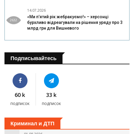
14.07.2026
«Ми п’ятий рік жебракуємо!» – херсонці
2632
бурхливо відреагували на рішення уряду про 3
млрд грн для Вишневого
Подписывайтесь
60 k
33 k
подписок
подписок
Криминал и ДТП