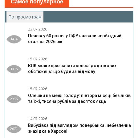
Самое популярное
По просмотрам
(активная вкладка)
23.07.2026
Пенсія у 60 років: у ПФУ назвали необхідний
3484
стаж на 2026 рік
15.07.2026
ВЛК може призначити кілька додаткових
3036
обстежень: що буде за відмову
15.07.2026
Олешки на межі голоду: півтора місяці без ліків
2985
та їжі, тисяча рублів за десяток яєць
14.07.2026
Вибухівка під виглядом повербанка: небезпечна
2672
знахідка в Херсоні