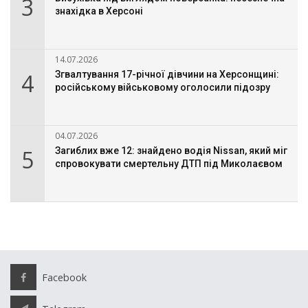
3
знахідка в Херсоні
14.07.2026
4
Згвалтування 17-річної дівчини на Херсонщині:
російському військовому оголосили підозру
04.07.2026
5
Загиблих вже 12: знайдено водія Nissan, який міг
спровокувати смертельну ДТП під Миколаєвом
Facebook