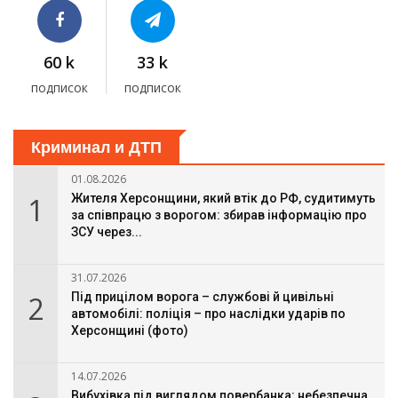
60 k
33 k
подписок
подписок
Криминал и ДТП
01.08.2026
1
Жителя Херсонщини, який втік до РФ, судитимуть
за співпрацю з ворогом: збирав інформацію про
ЗСУ через...
31.07.2026
2
Під прицілом ворога – службові й цивільні
автомобілі: поліція – про наслідки ударів по
Херсонщині (фото)
14.07.2026
Вибухівка під виглядом повербанка: небезпечна