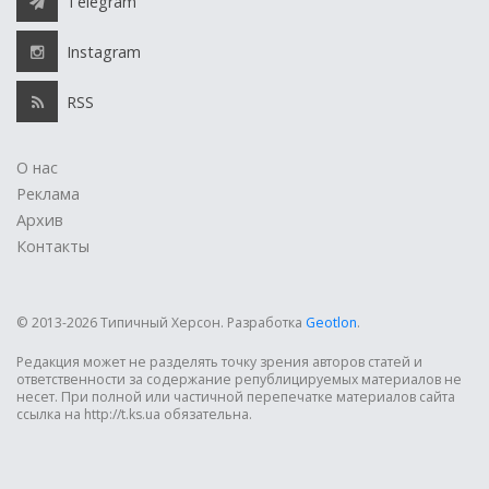
Telegram
Instagram
RSS
О нас
Реклама
Архив
Контакты
© 2013-2026 Типичный Херсон.
Разработка
Geotlon
.
Редакция может не разделять точку зрения авторов статей и
ответственности за содержание републицируемых материалов не
несет. При полной или частичной перепечатке материалов сайта
ссылка на http://t.ks.ua обязательна.