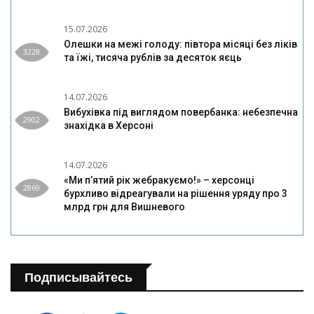
15.07.2026
Олешки на межі голоду: півтора місяці без ліків
3228
та їжі, тисяча рублів за десяток яєць
14.07.2026
Вибухівка під виглядом повербанка: небезпечна
2902
знахідка в Херсоні
14.07.2026
«Ми п’ятий рік жебракуємо!» – херсонці
2869
бурхливо відреагували на рішення уряду про 3
млрд грн для Вишневого
Подписывайтесь