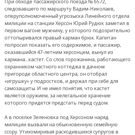
При обходе пассажирского поезда № 6572,
следовавшего по маршруту Вадим-Николаев,
оперуполномоченный угрозыска Линейного отдела
милиции на станции Херсон Юрий Рудюк заметил в
первом вагоне мужчину, у которого подозрительно
оттопыривался правый карман брюк. Капитан
попросил показать его содержимое, и пассажир,
оказавшийся 47-летним херсонцем, вынул из
кармана…кастет. Со слов горожанина, работающего
охранником частного коттеджа в дачном
пригороде областного центра, он отобрал
«игрушку» у подростков, и держал при себе для
самозащиты. И не имел понятия, что кастет
является оружием, за нелегальное хранение
которого придется предстать перед судом.
А в поселке Зеленовка под Херсоном наряд
милиции вызвали на обыкновенную семейную
ссору. Утихомиривая расходившихся супругов в