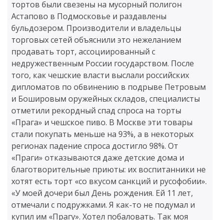
тортов были свезены на мусорный полигон
Астапово в Подмосковье и раздавлены
бульдозером. Производители и владельцы
торговых сетей объяснили это нежеланием
продавать торт, ассоциированный с
недружественным России государством. После
того, как чешские власти выслали российских
дипломатов по обвинению в подрыве Петровым
и Бошировым оружейных складов, специалисты
отметили рекордный спад спроса на торты
«Прага» и чешское пиво. В Москве эти товары
стали покупать меньше на 93%, а в некоторых
регионах падение спроса достигло 98%. От
«Праги» отказываются даже детские дома и
благотворительные приюты: их воспитанники не
хотят есть торт «со вкусом санкций и русофобии».
«У моей дочери был День рождения. Ей 11 лет,
отмечали с подружками. Я как-то не подумал и
купил им «Прагу». Хотел побаловать. Так моя