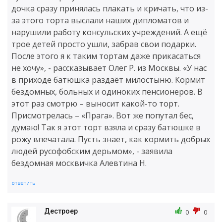
дочка сразу принялась плакать и кричать, что из-
за этого торта выслали наших дипломатов и
нарушили работу консульских учреждений. А ещё
трое детей просто ушли, забрав свои подарки.
После этого я к таким тортам даже прикасаться
не хочу», - рассказывает Олег Р. из Москвы. «У нас
в приходе батюшка раздаёт милостыню. Кормит
бездомных, больных и одиноких пенсионеров. В
этот раз смотрю – выносит какой-то торт.
Присмотрелась – «Прага». Вот же попутал бес,
думаю! Так я этот торт взяла и сразу батюшке в
рожу впечатала. Пусть знает, как кормить добрых
людей русофобским дерьмом», - заявила
бездомная москвичка Алевтина Н.
ответить
Дестроер
0
0