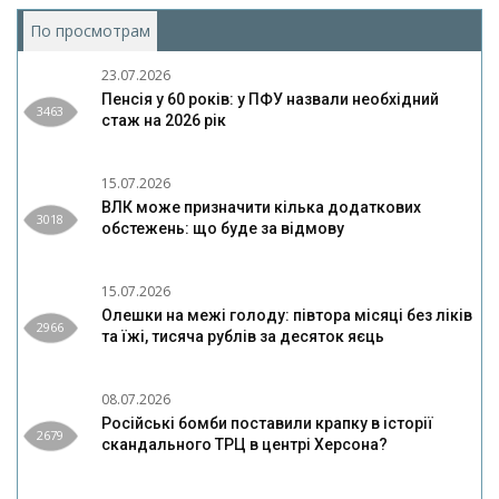
По просмотрам
(активная вкладка)
23.07.2026
Пенсія у 60 років: у ПФУ назвали необхідний
3463
стаж на 2026 рік
15.07.2026
ВЛК може призначити кілька додаткових
3018
обстежень: що буде за відмову
15.07.2026
Олешки на межі голоду: півтора місяці без ліків
2966
та їжі, тисяча рублів за десяток яєць
08.07.2026
Російські бомби поставили крапку в історії
2679
скандального ТРЦ в центрі Херсона?