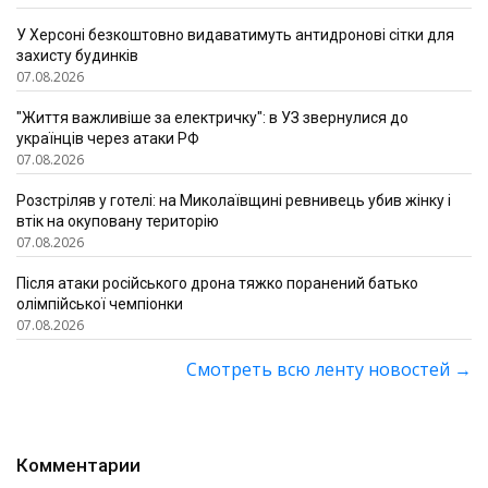
У Херсоні безкоштовно видаватимуть антидронові сітки для
захисту будинків
07.08.2026
"Життя важливіше за електричку": в УЗ звернулися до
українців через атаки РФ
07.08.2026
Розстріляв у готелі: на Миколаївщині ревнивець убив жінку і
втік на окуповану територію
07.08.2026
Після атаки російського дрона тяжко поранений батько
олімпійської чемпіонки
07.08.2026
Смотреть всю ленту новостей
→
Комментарии