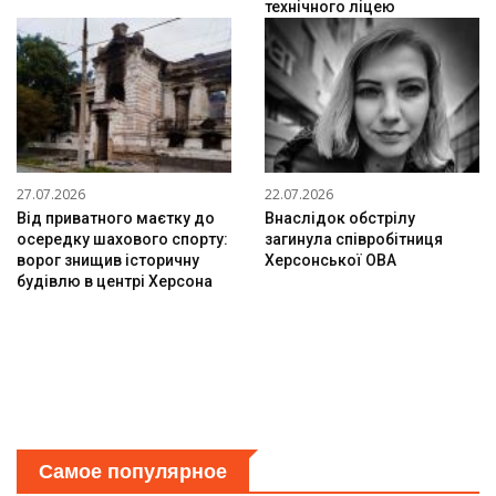
технічного ліцею
27.07.2026
22.07.2026
Від приватного маєтку до
Внаслідок обстрілу
осередку шахового спорту:
загинула співробітниця
ворог знищив історичну
Херсонської ОВА
будівлю в центрі Херсона
Самое популярное