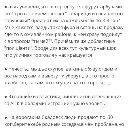
● а вы уверены, что в город пустят фуру с арбузами
по 1 грн в то время, когда "товарищи из недалёкого
зарубежья" продают их на каждом углу по 3-4 грн?
Мне кажется, заедь такая фура и встань на продажу
где-то в оживлённом районе, к ней сразу подойдут
с вопросом "ты чей?". Причём, те же доблестные
"поліціянти". Вроде для всех тут культурный шок,
что уличная торговля у нас крышуется
● Нечесть,, мышьё скупое, да кинь обяву отдам и
все народ сам и вывезут и уберут ,, а это просто
жлобство,,, а там потом у них за это спросят,,,,
●
● Это ошибки логистики, чиновников отвечающих
за АПК в обладминистрации нужно уволить
●
● На дорогах на Скадовск люди продают по ,30
коп,берите себе родным соседям,в чём проблема,но