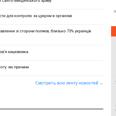
 Свято-Введенського храму
сти для контролю за цукром в організмі
влення зі сторони поляків, близько 75% українців
ов'я кишківника
оту: які причини
Смотреть всю ленту новостей
→