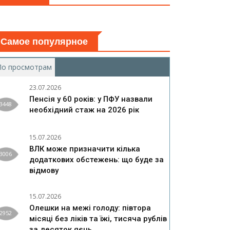
Самое популярное
По просмотрам
(активная вкладка)
23.07.2026
Пенсія у 60 років: у ПФУ назвали
3448
необхідний стаж на 2026 рік
15.07.2026
ВЛК може призначити кілька
3006
додаткових обстежень: що буде за
відмову
15.07.2026
Олешки на межі голоду: півтора
2952
місяці без ліків та їжі, тисяча рублів
за десяток яєць