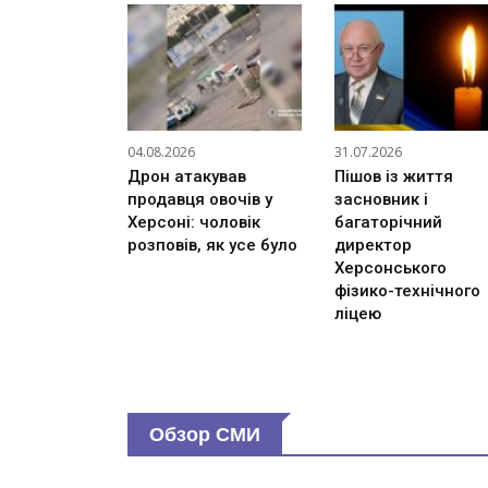
04.08.2026
31.07.2026
Дрон атакував
Пішов із життя
продавця овочів у
засновник і
Херсоні: чоловік
багаторічний
розповів, як усе було
директор
Херсонського
фізико-технічного
ліцею
Обзор СМИ