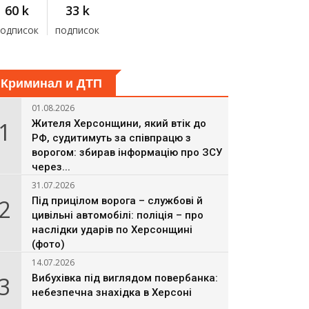
60 k
33 k
подписок
подписок
Криминал и ДТП
01.08.2026
1
Жителя Херсонщини, який втік до
РФ, судитимуть за співпрацю з
ворогом: збирав інформацію про ЗСУ
через...
31.07.2026
2
Під прицілом ворога – службові й
цивільні автомобілі: поліція – про
наслідки ударів по Херсонщині
(фото)
14.07.2026
3
Вибухівка під виглядом повербанка:
небезпечна знахідка в Херсоні