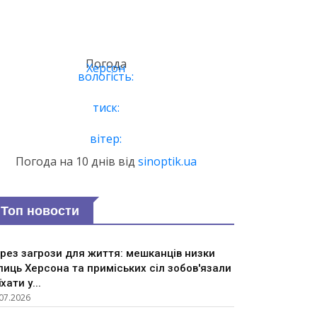
Погода
Херсон
вологість:
тиск:
вітер:
Погода на 10 днів від
sinoptik.ua
Топ новости
рез загрози для життя: мешканців низки
лиць Херсона та приміських сіл зобов'язали
їхати у...
07.2026