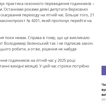
 існує практика сезонного переведення годинників –
ни. Останніми роками деякі депутати Верховної
асування переходу на літній час. Більше того, 21
 законопроєкт № 4201, який пропонує перейти на
ня поки немає. Справа в тому, що це викликало
нт Володимир Зеленський так і не підписав закон.
 цього робити, а отже, рішення не набуде
ння годинників на літній час у 2025 році
танні вихідні місяця). У цей час стрілки потрібно
Че
ву
ви
20.