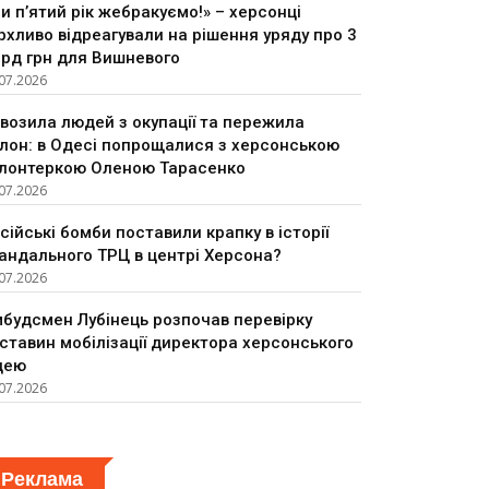
и п’ятий рік жебракуємо!» – херсонці
рхливо відреагували на рішення уряду про 3
рд грн для Вишневого
07.2026
возила людей з окупації та пережила
лон: в Одесі попрощалися з херсонською
лонтеркою Оленою Тарасенко
07.2026
сійські бомби поставили крапку в історії
андального ТРЦ в центрі Херсона?
07.2026
будсмен Лубінець розпочав перевірку
ставин мобілізації директора херсонського
цею
07.2026
Реклама