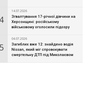
14.07.2026
4
Згвалтування 17-річної дівчини на
Херсонщині: російському
військовому оголосили підозру
04.07.2026
5
Загиблих вже 12: знайдено водія
Nissan, який міг спровокувати
смертельну ДТП під Миколаєвом