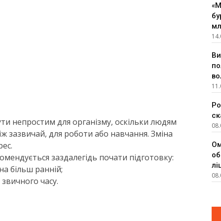
«М
бу
мл
14.
Ви
по
во
11.
Ро
ск
ути непростим для організму, оскільки людям
08.
іж зазвичай, для роботи або навчання. Зміна
ес.
Ом
об
омендується заздалегідь почати підготовку:
лі
на більш ранній;
08.
звичного часу.