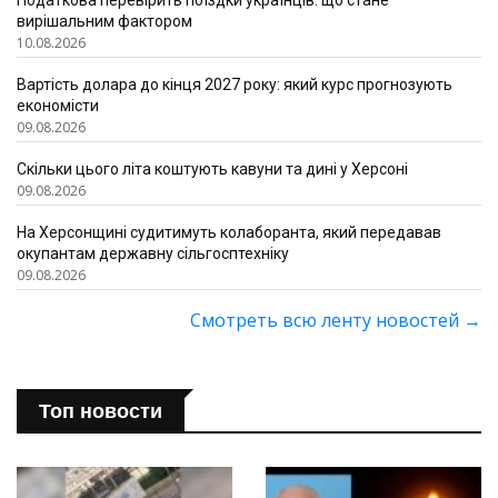
Податкова перевірить поїздки українців: що стане
вирішальним фактором
10.08.2026
Вартість долара до кінця 2027 року: який курс прогнозують
економісти
09.08.2026
Скільки цього літа коштують кавуни та дині у Херсоні
09.08.2026
На Херсонщині судитимуть колаборанта, який передавав
окупантам державну сільгосптехніку
09.08.2026
Смотреть всю ленту новостей
→
Топ новости