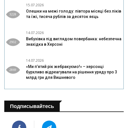
15.07.2026
Олешки на межі голоду: півтора місяці без ліків
3228
та їжі, тисяча рублів за десяток яєць
14.07.2026
Вибухівка під виглядом повербанка: небезпечна
2902
знахідка в Херсоні
14.07.2026
«Ми п’ятий рік жебракуємо!» – херсонці
2869
бурхливо відреагували на рішення уряду про 3
млрд грн для Вишневого
Подписывайтесь