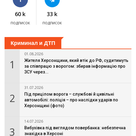
60 k
33 k
подписок
подписок
Криминал и ДТП
01.08.2026
1
Жителя Херсонщини, який втік до РФ, судитимуть
за співпрацю з ворогом: збирав інформацію про
ЗСУ через...
31.07.2026
2
Під прицілом ворога – службові й цивільні
автомобілі: поліція – про наслідки ударів по
Херсонщині (фото)
14.07.2026
3
Вибухівка під виглядом повербанка: небезпечна
знахідка в Херсоні