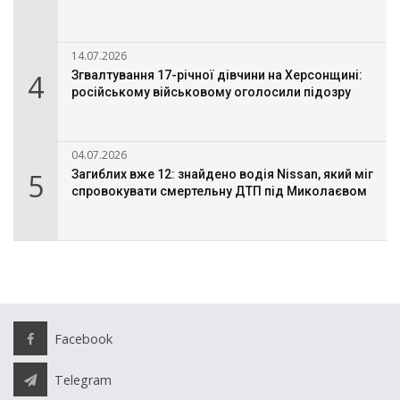
14.07.2026
4
Згвалтування 17-річної дівчини на Херсонщині:
російському військовому оголосили підозру
04.07.2026
5
Загиблих вже 12: знайдено водія Nissan, який міг
спровокувати смертельну ДТП під Миколаєвом
Facebook
Telegram