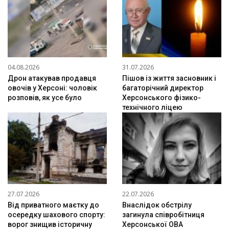
04.08.2026
31.07.2026
Дрон атакував продавця
Пішов із життя засновник і
овочів у Херсоні: чоловік
багаторічний директор
розповів, як усе було
Херсонського фізико-
технічного ліцею
27.07.2026
22.07.2026
Від приватного маєтку до
Внаслідок обстрілу
осередку шахового спорту:
загинула співробітниця
ворог знищив історичну
Херсонської ОВА