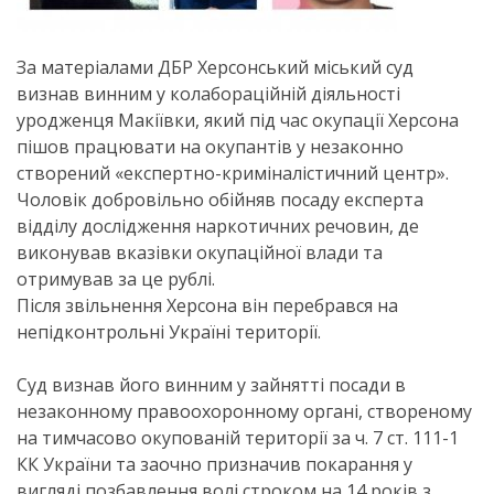
За матеріалами ДБР Херсонський міський суд
визнав винним у колабораційній діяльності
уродженця Макіївки, який під час окупації Херсона
пішов працювати на окупантів у незаконно
створений «експертно-криміналістичний центр».
Чоловік добровільно обійняв посаду експерта
відділу дослідження наркотичних речовин, де
виконував вказівки окупаційної влади та
отримував за це рублі.
Після звільнення Херсона він перебрався на
непідконтрольні Україні території.
Суд визнав його винним у зайнятті посади в
незаконному правоохоронному органі, створеному
на тимчасово окупованій території за ч. 7 ст. 111-1
КК України та заочно призначив покарання у
вигляді позбавлення волі строком на 14 років з