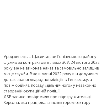
Уродженець с. Щасливцеве Генічеського району
служив за контрактом в лавах ЗСУ. 24 лютого 2022
року він не виконав наказ та самовільно залишив
місце служби. Вже в липні 2022 року він долучився
до так званої «народної міліції» в Генічеську, а
потім обійняв посаду «дільничного» у незаконно
створеній окупаційній поліції.
ДБР заочно повідомило про підозру жительці
Херсона, яка працювала інспектором сектору