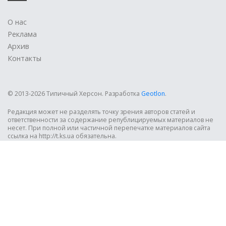
О нас
Реклама
Архив
Контакты
© 2013-2026 Типичный Херсон.
Разработка
Geotlon
.
Редакция может не разделять точку зрения авторов статей и
ответственности за содержание републицируемых материалов не
несет. При полной или частичной перепечатке материалов сайта
ссылка на http://t.ks.ua обязательна.
?>