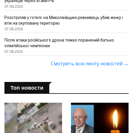
українців через атаки РФ
07.08.2026
Розстріляв у готелі: на Миколаївщині ревнивець убив жінку і
втік на окуповану територію
07.08.2026
Після атаки російського дрона тяжко поранений батько
олімпійської чемпіонки
07.08.2026
Смотреть всю ленту новостей
→
Топ новости