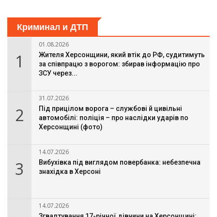
Криминал и ДТП
01.08.2026
1
Жителя Херсонщини, який втік до РФ, судитимуть
за співпрацю з ворогом: збирав інформацію про
ЗСУ через...
31.07.2026
2
Під прицілом ворога – службові й цивільні
автомобілі: поліція – про наслідки ударів по
Херсонщині (фото)
14.07.2026
3
Вибухівка під виглядом повербанка: небезпечна
знахідка в Херсоні
14.07.2026
Згвалтування 17-річної дівчини на Херсонщині: