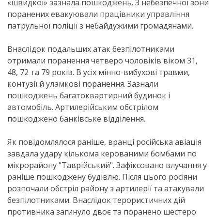
«швидкої» зазнала пошкоджень. З небезпечної зони
поранених евакуювали працівники управління
патрульної поліції з небайдужими громадянами.
Внаслідок подальших атак безпілотниками
отримали поранення четверо чоловіків віком 31,
48, 72 та 79 років. В усіх мінно-вибухові травми,
контузії й уламкові поранення. Зазнали
пошкоджень багатоквартирний будинок і
автомобіль. Артилерійським обстрілом
пошкоджено банківське відділення.
Як повідомлялося раніше, вранці російська авіація
завдала удару кількома керованими бомбами по
мікрорайону "Таврійський". Зафіксовано влучання у
раніше пошкоджену будівлю. Після цього росіяни
розпочали обстріл району з артилерії та атакували
безпілотниками. Внаслідок терористичних дій
противника загинуло двоє та поранено шестеро