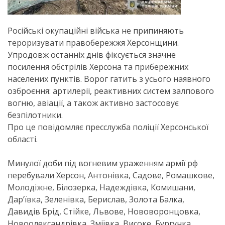
Російські окупаційні війська не припиняють
тероризувати правобережжя Херсонщини.
Упродовж останніх днів фіксується значне
посилення обстрілів Херсона та прибережних
населених пунктів. Ворог гатить з усього наявного
озброєння: артилерії, реактивних систем залпового
вогню, авіації, а також активно застосовує
безпілотники.
Про це повідомляє пресслужба поліції Херсонської
області.
Минулої доби під вогневим ураженням армії рф
перебували Херсон, Антонівка, Садове, Ромашкове,
Молодіжне, Білозерка, Надеждівка, Комишани,
Дар’ївка, Зеленівка, Берислав, Золота Балка,
Давидів Брід, Стійке, Львове, Нововоронцовка,
Новоолександрівка, Зміївка, Високе, Бургунка,