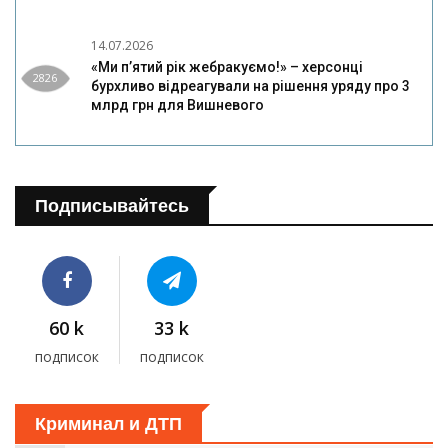
14.07.2026
«Ми п’ятий рік жебракуємо!» – херсонці
2826
бурхливо відреагували на рішення уряду про 3
млрд грн для Вишневого
Подписывайтесь
60 k
33 k
подписок
подписок
Криминал и ДТП